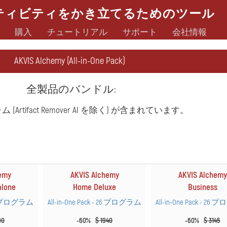
ティビティをかき立てるためのツール
購入
チュートリアル
サポート
会社情報
AKVIS Alchemy (All-in-One Pack)
全製品のバンドル:
rtifact Remover AI を除く) が含まれています。
emy
AKVIS Alchemy
AKVIS Alchemy
alone
Home Deluxe
Business
- 26 プログラム
All-in-One Pack - 26 プログラム
All-in-One Pack - 2
90
-60%
$ 1940
-60%
$ 3145