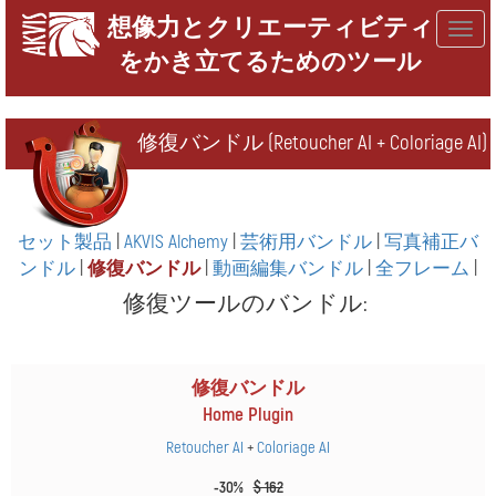
想像力とクリエーティビティ
Togg
をかき立てるためのツール
navig
修復バンドル (Retoucher AI + Coloriage AI)
セット製品
|
AKVIS Alchemy
|
芸術用バンドル
|
写真補正バ
ンドル
|
修復バンドル
|
動画編集バンドル
|
全フレーム
|
修復ツールのバンドル:
修復バンドル
Home Plugin
Retoucher AI
+
Coloriage AI
-30%
$ 162