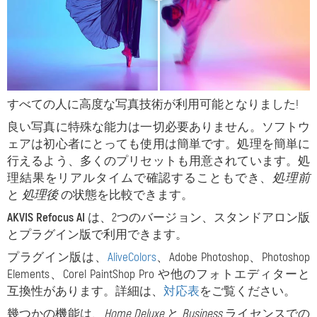
すべての人に高度な写真技術が利用可能となりました!
良い写真に特殊な能力は一切必要ありません。ソフトウ
ェアは初心者にとっても使用は簡単です。処理を簡単に
行えるよう、多くのプリセットも用意されています。処
理結果をリアルタイムで確認することもでき、
処理前
と
処理後
の状態を比較できます。
AKVIS Refocus AI
は、2つのバージョン、スタンドアロン版
とプラグイン版で利用できます。
プラグイン版は、
AliveColors
、Adobe Photoshop、Photoshop
Elements、Corel PaintShop Pro や他のフォトエディターと
互換性があります。詳細は、
対応表
をご覧ください。
幾つかの機能は、
Home Deluxe
と
Business
ライセンスでの