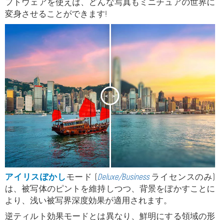
フトウェアを使えば、どんな写真もミニチュアの世界に
変身させることができます!
<
>
アイリスぼかし
モード (
Deluxe/Business
ライセンスのみ)
は、被写体のピントを維持しつつ、背景をぼかすことに
より、浅い被写界深度効果が適用されます。
逆ティルト効果モードとは異なり、鮮明にする領域の形