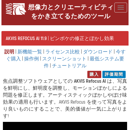
想像力とクリエーティビティ
Togg
をかき立てるためのツール
navig
AKVIS REFOCUS AI 11.9
| ピンボケの修正とぼかし効果
説明
|
新機能一覧
|
ライセンス比較
|
ダウンロード
|
今す
ぐ購入
|
操作例
|
スクリーンショット
|
最低システム要
件
|
チュートリアル
購入
評価期間
焦点調整ソフトウェアとしての
AKVIS Refocus AI
は、写真
を鮮明にし、鮮明度を調整し、モーションぼかしによる
問題を修正します。アーティスティックぼかしやぼけ味
効果の適用も行います。AKVIS Refocus を使って写真をよ
り良いものにすることで、美的価値が一気に上がりま
す!