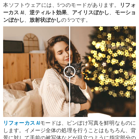
本ソフトウェアには、5つのモードがあります。
リフォ
ーカス AI
、
逆ティルト効果
、
アイリスぼかし
、
モーショ
ンぼかし
、
放射状ぼかし
の 5つです。
<
>
リフォーカス AI
モードは、ピンぼけ写真を鮮明なものに
します。イメージ全体の処理を行うことはもちろん、背
景に対して手前の被写体などが目立つように指定部分の