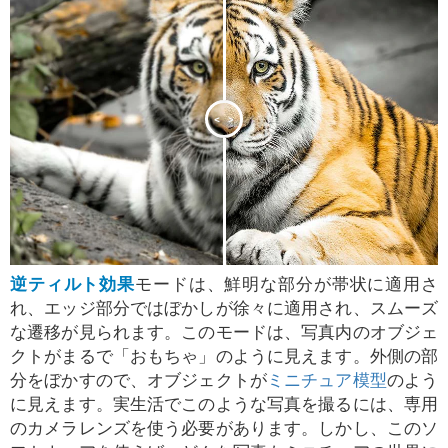
<
>
逆ティルト効果
モードは、鮮明な部分が帯状に適用さ
れ、エッジ部分ではぼかしが徐々に適用され、スムーズ
な遷移が見られます。このモードは、写真内のオブジェ
クトがまるで「おもちゃ」のように見えます。外側の部
分をぼかすので、オブジェクトが
ミニチュア模型
のよう
に見えます。実生活でこのような写真を撮るには、専用
のカメラレンズを使う必要があります。しかし、このソ