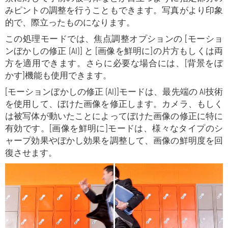
みピントの調整を行うこともできます。
写真がより印象
的で、際立ったものになります。
この処理モードでは、焦点調整オプションの
[モーショ
ンぼかしの修正 (AI)] と [画像を鮮明に]
の片方もしくは両
方を適用できます。さらに必要な場合には、
[背景をぼ
かす]機能も使用できます。
[モーションぼかしの修正 (AI)]モード
は、最先端の AI技術
を使用して、ぼけた画像を修正します。カメラ、もしく
は被写体が動いたことによってぼけた画像の修正に特に
有効です。[画像を鮮明に]モード
は、様々なタイプのシ
ャープ効果やぼかし効果を調整して、画像の鮮明度を回
復させます。