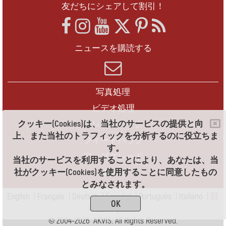
友だちにシェアして割引！
ニュースを購読する
写真処理
ビデオ処理
クッキー(Cookies)は、当社のサービスの提供と向
フレームパック
上、また当社のトラフィックを分析するのに役立ちま
フィードバック
す。
アップグレード
当社のサービスを利用することにより、あなたは、当
社がクッキー(Cookies)を使用することに同意したもの
連絡先
とみなされます。
English
|
Français
|
Deutsch
|
Español
|
Português
|
Italiano
|
日
OK
本語
|
Pусский
© 2004-2026 AKVIS. All Rights Reserved.