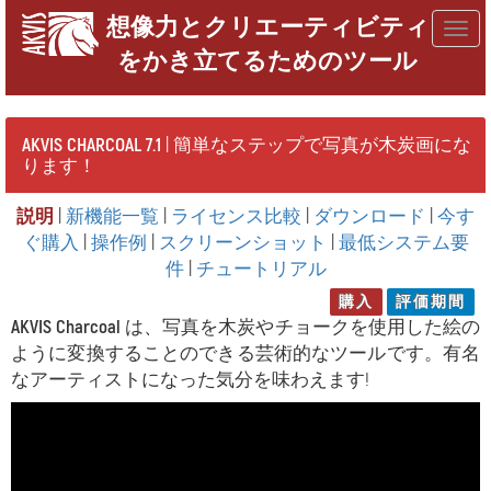
想像力とクリエーティビティ
Togg
をかき立てるためのツール
navig
AKVIS CHARCOAL 7.1
| 簡単なステップで写真が木炭画にな
ります！
説明
|
新機能一覧
|
ライセンス比較
|
ダウンロード
|
今す
ぐ購入
|
操作例
|
スクリーンショット
|
最低システム要
件
|
チュートリアル
購入
評価期間
AKVIS Charcoal
は、写真を木炭やチョークを使用した絵の
ように変換することのできる芸術的なツールです。有名
なアーティストになった気分を味わえます!