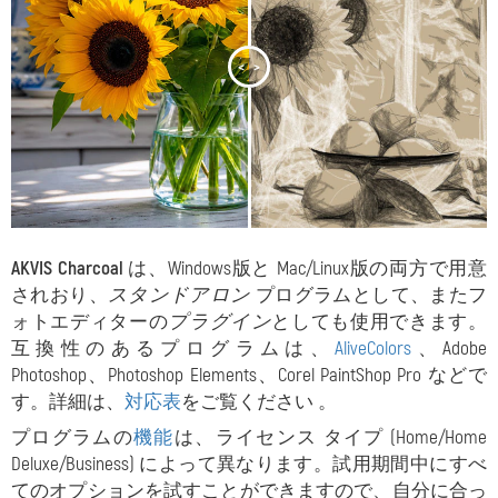
<
>
AKVIS Charcoal
は、Windows版と Mac/Linux版の両方で用意
されおり、
スタンドアロン
プログラムとして、またフ
ォトエディターの
プラグイン
としても使用できます。
互換性のあるプログラムは、
AliveColors
、Adobe
Photoshop、Photoshop Elements、Corel PaintShop Pro などで
す。詳細は、
対応表
をご覧ください 。
プログラムの
機能
は、ライセンス タイプ (Home/Home
Deluxe/Business) によって異なります。試用期間中にすべ
てのオプションを試すことができますので、自分に合っ