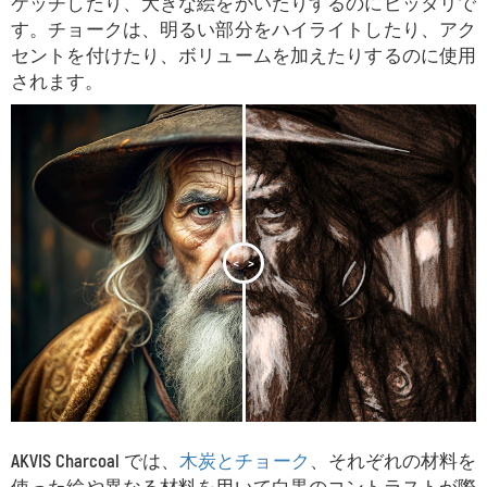
ケッチしたり、大きな絵をかいたりするのにピッタリで
す。チョークは、明るい部分をハイライトしたり、アク
セントを付けたり、ボリュームを加えたりするのに使用
されます。
<
>
AKVIS Charcoal
では、
木炭とチョーク
、それぞれの材料を