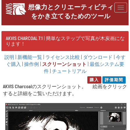
想像力とクリエーティビティ
Togg
をかき立てるためのツール
navig
AKVIS CHARCOAL 7.1
| 簡単なステップで写真が木炭画にな
ります！
説明
|
新機能一覧
|
ライセンス比較
|
ダウンロード
|
今す
ぐ購入
|
操作例
|
スクリーンショット
|
最低システム要
件
|
チュートリアル
購入
評価期間
AKVIS Charcoal
のスクリーンショット。 絵画をクリック
すると詳細をご覧いただけます。