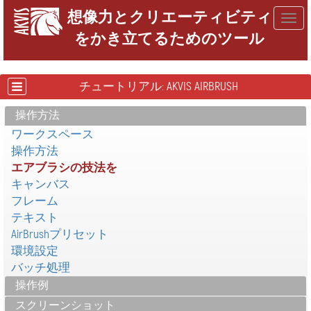
想像力とクリエーティビティ
Togg
をかき立てるためのツール
navig
チュートリアル: AKVIS AIRBRUSH
操作方法
ワークスペース
操作方法
エアブラシの技法を
キャンバス
フレーム
テキスト
AirBrushプリセット
環境設定
バッチ処理
操作例
スクリーンショット