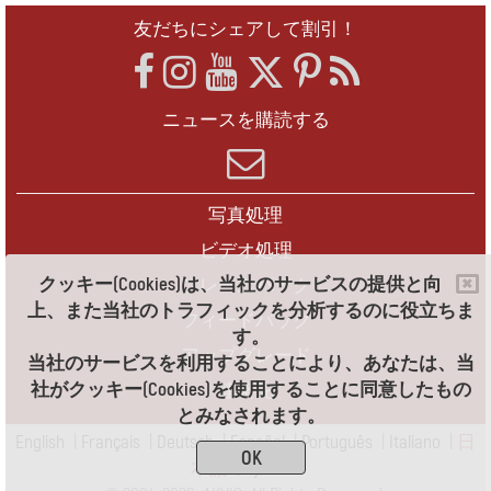
友だちにシェアして割引！
ニュースを購読する
写真処理
ビデオ処理
クッキー(Cookies)は、当社のサービスの提供と向
フレームパック
上、また当社のトラフィックを分析するのに役立ちま
フィードバック
す。
アップグレード
当社のサービスを利用することにより、あなたは、当
社がクッキー(Cookies)を使用することに同意したもの
連絡先
とみなされます。
English
|
Français
|
Deutsch
|
Español
|
Português
|
Italiano
|
日
OK
本語
|
Pусский