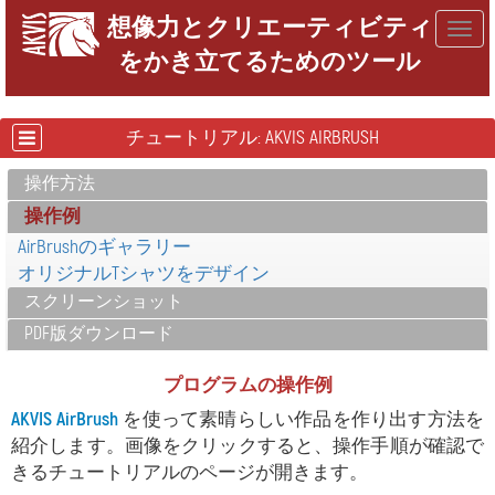
想像力とクリエーティビティ
Togg
をかき立てるためのツール
navig
チュートリアル: AKVIS AIRBRUSH
操作方法
操作例
AirBrushのギャラリー
オリジナルTシャツをデザイン
スクリーンショット
PDF版ダウンロード
プログラムの操作例
AKVIS AirBrush
を使って素晴らしい作品を作り出す方法を
紹介します。画像をクリックすると、操作手順が確認で
きるチュートリアルのページが開きます。