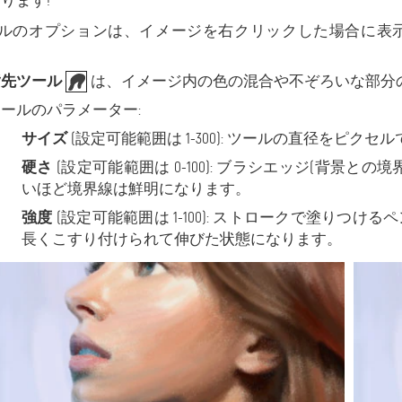
ります!
ルのオプションは、イメージを右クリックした場合に表
指先ツール
は、イメージ内の色の混合や不ぞろいな部分
ールのパラメーター:
サイズ
(設定可能範囲は 1-300): ツールの直径をピク
硬さ
(設定可能範囲は 0-100): ブラシエッジ(背景
いほど境界線は鮮明になります。
強度
(設定可能範囲は 1-100): ストロークで塗りつ
長くこすり付けられて伸びた状態になります。