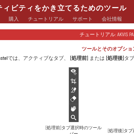
ティビティをかき立てるためのツール
購入
チュートリアル
サポート
会社情報
チュートリアル: AKVIS PAS
ツールとそのオプショ
stel
では、アクティブなタブ、
[処理前]
または
[処理後]
タ
[処理前]タブ選択時のツール
[処理後]タ
バー