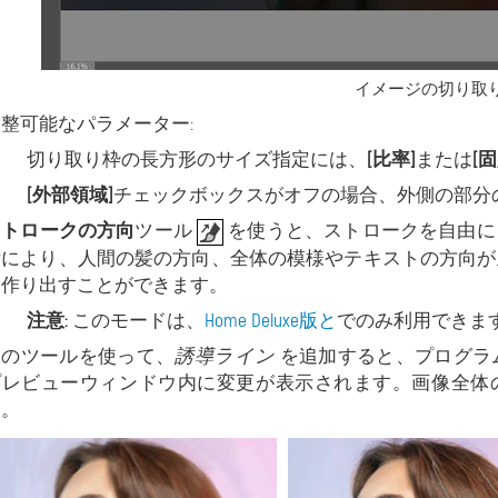
イメージの切り取
整可能なパラメーター:
切り取り枠の長方形のサイズ指定には、
[比率]
または
[
[外部領域]
チェックボックスがオフの場合、外側の部分
ストロークの方向
ツール
を使うと、ストロークを自由に
術により、人間の髪の方向、全体の模様やテキストの方向が
を作り出すことができます。
注意:
このモードは、
Home Deluxe版と
でのみ利用できま
このツールを使って、
誘導ライン
を追加すると、プログラ
プレビューウィンドウ内に変更が表示されます。画像全体
す。