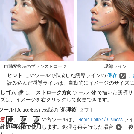
自動変換時のブラシストローク
誘導ライン
ヒント:
このツールで作成した誘導ラインの
保存
、
読み込んだ誘導ラインは、自動的にイメージのサイズ
消しゴム
は、
ストローク方向
ツール
で描いた誘導サ
イズは、イメージを右クリックして変更できます。
ツール
(Deluxe/Business版の
[処理後]
タブ )
意:
、
、
の各ツールは、
Home Deluxe/Business
ライ
最終処理段階で使用します
。処理を再実行した場合
、後