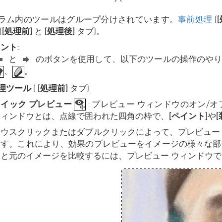
ラム内のツールはグループ分けされています。
事前処理
(
(
[処理前]
と
[処理後]
タブ)。
ント:
と
のボタンを使用して、以下のツールの操作のやり
、
。
理ツール
(
[処理前]
タブ):
クイック プレビュー
: プレビュー ウィンドウのオン/
ウィンドウとは、点線で囲われた四角の枠で、
[ペイント]
や
[
マウスクリックまたはダブルクリックによって、プレビュー
ます。これにより、効果のプレビューをイメージの様々な部
果と元のイメージを比較するには、プレビュー ウィンドウ