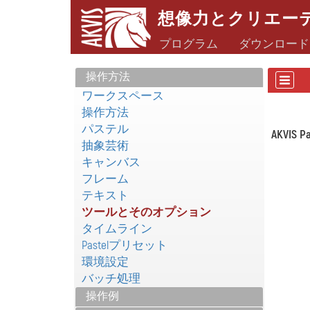
想像力とクリエー
プログラム
ダウンロード
操作方法
ワークスペース
操作方法
パステル
AKVIS Pa
抽象芸術
キャンバス
フレーム
テキスト
ツールとそのオプション
タイムライン
Pastelプリセット
環境設定
バッチ処理
操作例