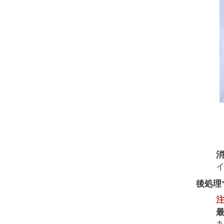
後処理
注