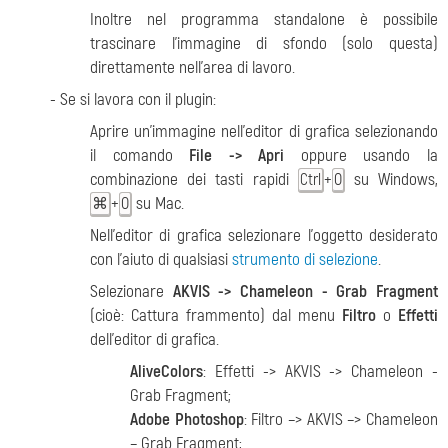
Inoltre nel programma standalone è possibile
trascinare l'immagine di sfondo (solo questa)
direttamente nell’area di lavoro.
- Se si lavora con il plugin:
Aprire un’immagine nell'editor di grafica selezionando
il comando
File -> Apri
oppure usando la
combinazione dei tasti rapidi
+
su Windows,
Ctrl
O
+
su Mac.
⌘
O
Nell’editor di grafica selezionare l’oggetto desiderato
con l’aiuto di qualsiasi
strumento di selezione
.
Selezionare
AKVIS -> Chameleon - Grab Fragment
(cioè: Cattura frammento) dal menu
Filtro
o
Effetti
dell'editor di grafica.
AliveColors
: Effetti -> AKVIS -> Chameleon -
Grab Fragment;
Adobe Photoshop
: Filtro –> AKVIS –> Chameleon
– Grab Fragment;