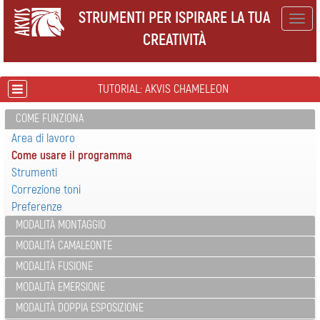
STRUMENTI PER ISPIRARE LA TUA
Togg
CREATIVITÀ
navig
TUTORIAL: AKVIS CHAMELEON
COME FUNZIONA
Area di lavoro
Come usare il programma
Strumenti
Correzione toni
Preferenze
MODALITÀ MONTAGGIO
MODALITÀ CAMALEONTE
MODALITÀ FUSIONE
MODALITÀ EMERSIONE
MODALITÀ DOPPIA ESPOSIZIONE