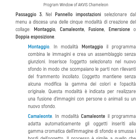
Program Window of AKVIS Chameleon
Passaggio 3.
Nel
Pannello impostazioni
selezionare dal
menu a discesa una delle cinque modalità di creazione del
collage:
Montaggio
,
Camaleonte
,
Fusione
,
Emersione
o
Doppia esposizione
.
Montaggio
. In modalità
Montaggio
il programma
combina le immagini e crea un assemblaggio senza
giunzioni. Inserisce l’oggetto selezionato nel nuovo
sfondo in modo che scompaiano le parti non rilevanti
del frammento incollato. L’oggetto mantiene senza
alcuna modifica la gamma dei colori e l’opacità
originale. Questa modalità è indicata per realizzare
una fusione d'immagini con persone o animali su un
nuovo sfondo.
Camaleonte
. In modalità
Camaleonte
il programma
adatta automaticamente gli oggetti inseriti alla
gamma cromatica dell’immagine di sfondo e smussa i
bordi dell’oggetto. Il processo è simile a quello che