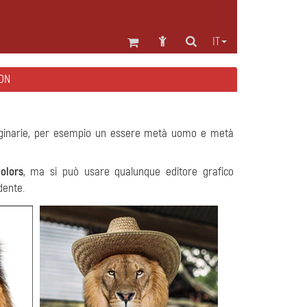
IT
ON
aginarie, per esempio un essere metà uomo e metà
Colors
, ma si può usare qualunque editore grafico
dente.