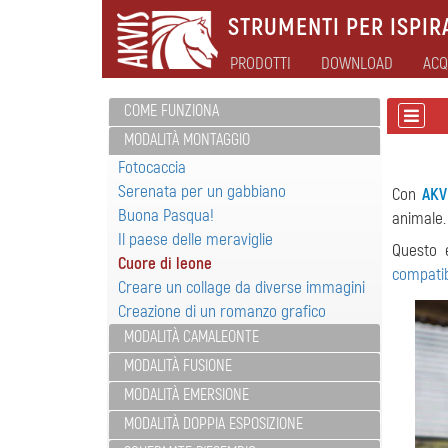
STRUMENTI PER ISPIRA
PRODOTTI
DOWNLOAD
ACQ
COME FUNZIONA
MODALITÀ MONTAGGIO
Fotocaccia
Serenata per un gabbiano
Con
AKV
Buona Pasqua!
animale.
Il paese delle meraviglie
Questo 
Cuore di leone
compatib
Creare un collage da diverse immagini
Creazione di un romanzo grafico
MODALITÀ CAMALEONTE
MODALITÀ FUSIONE
MODALITÀ EMERSIONE
MODALITÀ DOPPIA ESPOSIZIONE