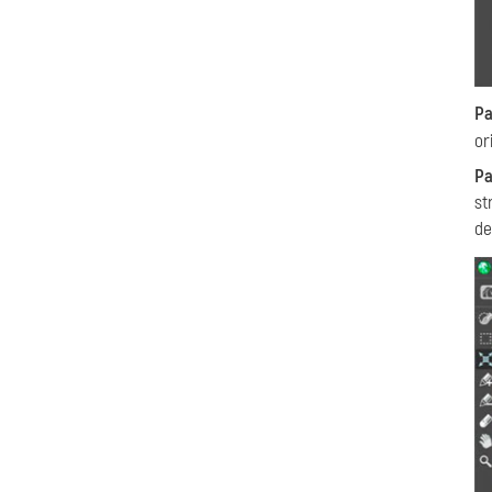
Pa
or
Pa
s
de