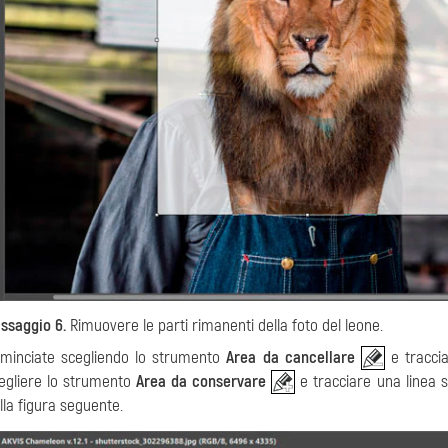
ssaggio 6.
Rimuovere le parti rimanenti della foto del leone.
minciate scegliendo lo strumento
Area da cancellare
e traccia
egliere lo strumento
Area da conservare
e tracciare una linea s
lla figura seguente.