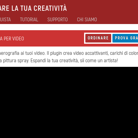
RE LA TUA CREATIVITÀ
UISTA
TUTORIAL
SUPPORTO
CHI SIAMO
IA PER VIDEO
ORDINARE
PROVA GRA
erografia ai tuoi video. Il plugin crea video accattivanti, carichi di colori
 pittura spray. Espandi la tua creatività, sii come un artista!