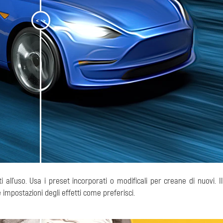
<
>
 all'uso. Usa i preset incorporati o modificali per creane di nuovi. Il
impostazioni degli effetti come preferisci.