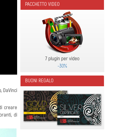
PACCHETTO VIDEO
7 plugin per video
-30%
BUONI REGALO
, DaVinci
di creare
branti, di