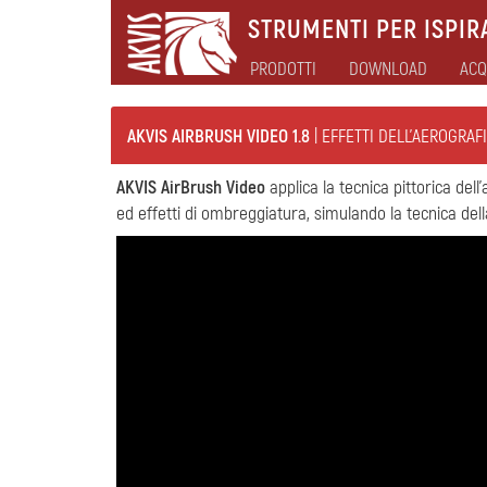
STRUMENTI PER ISPIRA
PRODOTTI
DOWNLOAD
ACQ
AKVIS AIRBRUSH VIDEO 1.8
| EFFETTI DELL'AEROGRAF
AKVIS AirBrush Video
applica la tecnica pittorica dell’a
ed effetti di ombreggiatura, simulando la tecnica della