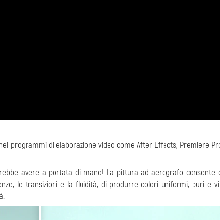
nei programmi di elaborazione video come After Effects, Premiere Pro
vrebbe avere a portata di mano! La pittura ad aerografo consente 
nze, le transizioni e la fluidità, di produrre colori uniformi, puri e vi
à.