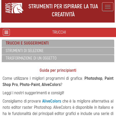
STRUMENTI PER ISPIRARE LA TUA
Togg
CREATIVITÀ
navig
TRUCCHI
TRUCCHI E SUGGERIMENTI
STRUMENTI DI SELEZIONE
TRASFORMAZIONE DI UN OGGETTO
Guida per principianti
Come utilizzare i migliori programmi di grafica:
Photoshop
,
Paint
Shop Pro
,
Photo-Paint
,
AliveColors
?
Leggi i nostri suggerimenti e consigli!
Consigliamo di provare
AliveColors
che è la migliore alternativa al
noto editor raster Photoshop. AliveColors è disponibile in italiano e
ha le funzionalità dei principali editor grafici e include una serie di