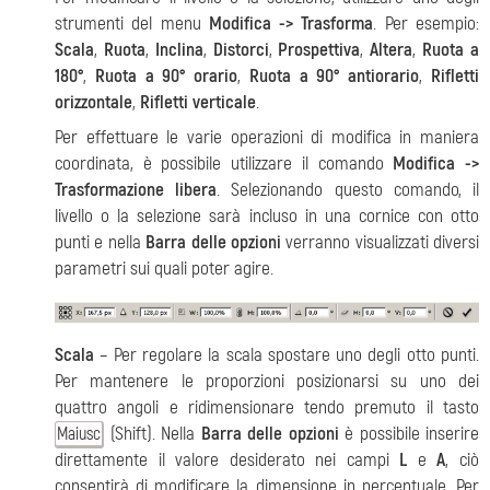
strumenti del menu
Modifica -> Trasforma
. Per esempio:
Scala
,
Ruota
,
Inclina
,
Distorci
,
Prospettiva
,
Altera
,
Ruota a
180°
,
Ruota a 90° orario
,
Ruota a 90° antiorario
,
Rifletti
orizzontale
,
Rifletti verticale
.
Per effettuare le varie operazioni di modifica in maniera
coordinata, è possibile utilizzare il comando
Modifica ->
Trasformazione libera
. Selezionando questo comando, il
livello o la selezione sarà incluso in una cornice con otto
punti e nella
Barra delle opzioni
verranno visualizzati diversi
parametri sui quali poter agire.
Scala
– Per regolare la scala spostare uno degli otto punti.
Per mantenere le proporzioni posizionarsi su uno dei
quattro angoli e ridimensionare tendo premuto il tasto
(Shift). Nella
Barra delle opzioni
è possibile inserire
Maiusc
direttamente il valore desiderato nei campi
L
e
A
, ciò
consentirà di modificare la dimensione in percentuale. Per