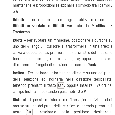
mantenere le proporzioni selezionare il simbolo tra i campi
L
e
A
.
Rifletti
– Per riflettere un'immagine, utilizzare i comandi
Rifletti orizzontale
e
Rifletti verticale
da
Modifica ->
Trasforma
.
Ruota
– Per ruotare un'immagine, posizionare il cursore su
uno dei 4 angoli, il cursore si trasformerà in una freccia
curva a doppia punta, premere il tasto sinistro del mouse, e
tendendolo premuto, ruotare la figura; oppure impostare
direttamente l'angolo di rotazione nel campo
Ruota
.
Inclina
– Per inclinare un'immagine, cliccare su uno dei punti
della selezione ed inclinarla nella direzione desiderata,
tenendo premuto il tasto
; oppure inserire i valori nel
Ctrl
campo
Inclina
impostando i parametri
O
e
V
.
Distorci
– È possibile distorcere un'immagine posizionando il
mouse su uno dei punti della cornice, e tenendo premuto il
tasto
, trascinarlo nella posizione desiderata.
Ctrl