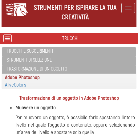
STRUMENTI PER ISPIRARE LA TUA
Togg
CREATIVITÀ
navig
TRUCCHI
TRUCCHI E SUGGERIMENTI
STRUMENTI DI SELEZIONE
TRASFORMAZIONE DI UN OGGETTO
Adobe Photoshop
AliveColors
Trasformazione di un oggetto in Adobe Photoshop
Muovere un oggetto
Per muovere un oggetto, è possibile farlo spostando l'intero
livello nel quale l'oggetto è contenuto, oppure selezionando
un'area del livello e spostare solo quella.