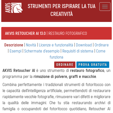
STRUMENTI PER ISPIRARE LA TUA
Togg
CREATIVITÀ
navig
AKVIS RETOUCHER AI 13.0
| RESTAURO FOTOGRAFICO
Descrizione
|
Novità
|
Licenze e funzionalità
|
Download
|
Ordinare
|
Esempi
|
Schermate d'esempio
|
Requisiti di sistema
|
Come
funziona
ORDINARE
PROVA GRATUITA
AKVIS Retoucher AI
è uno strumento di
restauro fotografico
, un
programma per la
rimozione di polvere, graffi e macchie
.
Combina perfettamente i tradizionali strumenti di fotoritocco con
le capacità dell'intelligenza artificiale, permettendoti di restaurare
rapidamente vecchie fotografie, rimuovere vari difetti e migliorare
la qualità delle immagini. Che tu stia restaurando archivi di
famiglia o occupandoti del fotoritocco quotidiano, Retoucher AI