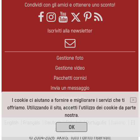
Condividi con gli amici e ottenere uno sconto!
Iscriviti alla newsletter
Gestione foto
Gestione video
Pacchetti cornici
Invia un messaggio
Aggiornamento
I cookie ci aiutano a fornire e migliorare i servizi che ti
offriamo. Utilizzando il sito, accetti l'utilizzo dei cookie da parte
Contatti
nostra.
English
|
Français
|
Deutsch
|
Español
|
Português
|
Italiano
|
日
OK
本語
|
Pусский
© 2004-2026 AKVIS. Tutti i diritti riservati.