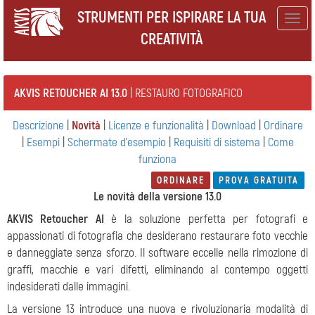
STRUMENTI PER ISPIRARE LA TUA
Togg
CREATIVITÀ
navig
AKVIS RETOUCHER AI 13.0
| RESTAURO FOTOGRAFICO
Descrizione
|
Novità
|
Licenze e funzionalità
|
Download
|
Ordinare
|
Esempi
|
Schermate d'esempio
|
Requisiti di sistema
|
Come
funziona
ORDINARE
PROVA GRATUITA
Le novità della versione 13.0
AKVIS Retoucher AI
è la soluzione perfetta per fotografi e
appassionati di fotografia che desiderano restaurare foto vecchie
e danneggiate senza sforzo. Il software eccelle nella rimozione di
graffi, macchie e vari difetti, eliminando al contempo oggetti
indesiderati dalle immagini.
La versione 13 introduce una nuova e rivoluzionaria modalità di