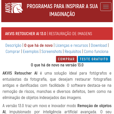
PROGRAMAS PARA INSPIRAR A SUA
Togg
IMAGINAÇÃO
navig
AKVIS RETOUCHER AI 13.0
| RESTAURAÇÃO DE IMAGENS
Descrição
|
O que há de novo
|
Licenças e recursos
|
Download
|
Comprar
|
Exemplos
|
Screenshots
|
Requisitos
|
Como funciona
COMPRAR
TESTE GRATUITO
O que há de novo na versão 13.0
AKVIS Retoucher AI
é uma solução ideal para fotógrafos e
entusiastas da fotografia, que desejam restaurar fotografias
antigas e danificadas com facilidade. O software destaca-se na
remoção de riscos, manchas e diversos defeitos, bem como na
eliminação de objetos indesejados das imagens.
A versão 13.0 traz um novo e inovador modo
Remoção de objetos
AI
, impulsionado por inteligência artificial avançada. O seu