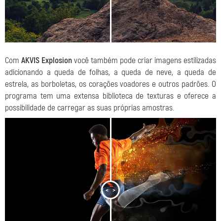
Com
AKVIS Explosion
você também pode criar imagens estilizadas
adicionando a queda de folhas, a queda de neve, a queda de
estrela, as borboletas, os corações voadores e outros padrões. O
programa tem uma extensa biblioteca de texturas e oferece a
possibilidade de carregar as suas próprias amostras.
<
>