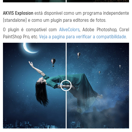
AKVIS Explosion
está disponível como um programa independente
(standalone) e como um plugin para editores de fotos.
O plugin é compatível com
AliveColors
, Adobe Photoshop, Corel
PaintShop Pro, etc.
Veja a pagina para verificar a compatibilidade
.
<
>