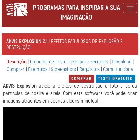
PROGRAMAS PARA INSPIRAR A SUA
Togg
IMAGINAÇÃO
navig
AKVIS EXPLOSION 2.1
| EFEITOS FABULOSOS DE EXPLOSÃO E
DESTRUIÇÃO
Descrição
|
O que há de novo
|
Licenças e recursos
|
Download
|
Comprar
|
Exemplos
|
Screenshots
|
Requisitos
|
Como funciona
COMPRAR
TESTE GRATUITO
AKVIS Explosion
adiciona efeitos de destruição à foto e aplica
partículas de poeira e areia. Com este software você pode criar
imagens atraentes em apenas alguns minutos!