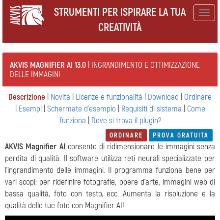
STRUMENTI PER ISPIRARE LA TUA
Togg
CREATIVITÀ
navig
AKVIS MAGNIFIER AI 13.0
| INGRANDIMENTO E OTTIMIZZAZIONE
DELLE IMMAGINI
Descrizione
|
Novità
|
Licenze e funzionalità
|
Download
|
Ordinare
|
Esempi
|
Schermate d'esempio
|
Requisiti di sistema
|
Come
funziona
|
Dove si trova il plugin?
ORDINARE
PROVA GRATUITA
AKVIS Magnifier AI
consente di ridimensionare le immagini senza
perdita di qualità. Il software utilizza reti neurali specializzate per
l'ingrandimento delle immagini.
Il programma funziona bene per
vari scopi: per ridefinire fotografie, opere d'arte, immagini web di
bassa qualità, foto con testo, ecc. Aumenta la risoluzione e la
qualità delle tue foto con Magnifier AI!