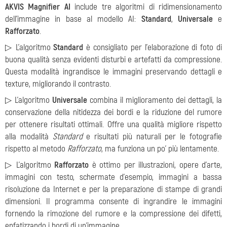
AKVIS Magnifier AI
include tre algoritmi di ridimensionamento
dell'immagine in base al modello AI:
Standard
,
Universale
e
Rafforzato
.
▷ L'algoritmo
Standard
è consigliato per l’elaborazione di foto di
buona qualità senza evidenti disturbi e artefatti da compressione.
Questa modalità ingrandisce le immagini preservando dettagli e
texture, migliorando il contrasto.
▷ L'algoritmo
Universale
combina il miglioramento dei dettagli, la
conservazione della nitidezza dei bordi e la riduzione del rumore
per ottenere risultati ottimali. Offre una qualità migliore rispetto
alla modalità
Standard
e risultati più naturali per le fotografie
rispetto al metodo
Rafforzato
, ma funziona un po' più lentamente.
▷ L'algoritmo
Rafforzato
è ottimo per illustrazioni, opere d'arte,
immagini con testo, schermate d'esempio, immagini a bassa
risoluzione da Internet e per la preparazione di stampe di grandi
dimensioni. Il programma consente di ingrandire le immagini
fornendo la rimozione del rumore e la compressione dei difetti,
enfatizzando i bordi di un'immagine.