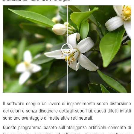
<
>
Il software esegue un lavoro di ingrandimento senza distorsione
dei colori e senza disegnare dettagli superflui, questi difetti infatti
sono uno svantaggio di molte altre reti neurali.
Questo programma basato sull'intelligenza artificiale consente di