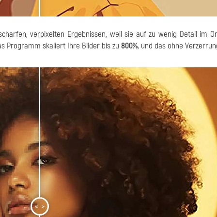
arfen, verpixelten Ergebnissen, weil sie auf zu wenig Detail im Ori
as Programm skaliert Ihre Bilder bis zu
800%
, und das ohne Verzerru
<
>