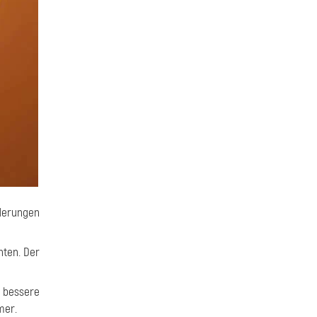
rderungen
hten. Der
e bessere
mer.