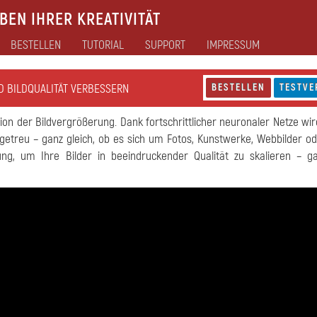
EN IHRER KREATIVITÄT
BESTELLEN
TUTORIAL
SUPPORT
IMPRESSUM
D BILDQUALITÄT VERBESSERN
BESTELLEN
TESTVE
n der Bildvergrößerung. Dank fortschrittlicher neuronaler Netze wird
getreu – ganz gleich, ob es sich um Fotos, Kunstwerke, Webbilder od
ung, um Ihre Bilder in beeindruckender Qualität zu skalieren – g