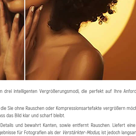
 drei intelligenten Vergrößerungsmodi, die perfekt auf Ihre Anfo
ität, die Sie ohne Rauschen oder Kompressionsartefakte vergrößern möc
ss das Bild klar und scharf bleibt.
t Details und bewahrt Kanten, sowie entfernt Rauschen. Liefert ein
ebnisse für Fotografien als der
Verstärkter-Modus
, ist jedoch langsa