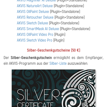
AKVIS Magnifier AI Deluxe
(Plugin+Standalone)
AKVIS NatureArt Deluxe
(Plugin+Standalone)
AKVIS OilPaint Deluxe
(Plugin+Standalone)
AKVIS Retoucher Deluxe
(Plugin+Standalone)
AKVIS Sketch Deluxe
(Plugin+Standalone)
AKVIS SmartMask AI Deluxe
(Plugin+Standalone)
AKVIS OilPaint Video Pro
(Plugin)
AKVIS Sketch Video Pro
(Plugin)
Silber-Geschenkgutscheine (
50 €
)
Der
Silber-Geschenkgutschein
ermöglicht es dem Empfänger,
ein AKVIS-Programm aus der
Silber-Liste
auszuwählen.