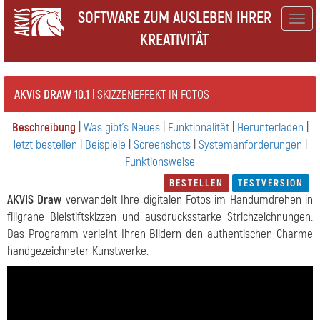
SOFTWARE ZUM AUSLEBEN IHRER
Togg
KREATIVITÄT
navig
AKVIS DRAW 10.1
| SKIZZENEFFEKT IN FOTOS
Beschreibung
|
Was gibt's Neues
|
Funktionalität
|
Herunterladen
|
Jetzt bestellen
|
Beispiele
|
Screenshots
|
Systemanforderungen
|
Funktionsweise
BESTELLEN
TESTVERSION
AKVIS Draw
verwandelt Ihre digitalen Fotos im Handumdrehen in
filigrane Bleistiftskizzen und ausdrucksstarke Strichzeichnungen.
Das Programm verleiht Ihren Bildern den authentischen Charme
handgezeichneter Kunstwerke.