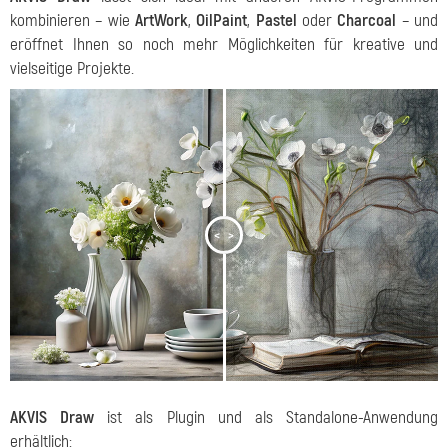
kombinieren – wie
ArtWork
,
OilPaint
,
Pastel
oder
Charcoal
– und
eröffnet Ihnen so noch mehr Möglichkeiten für kreative und
vielseitige Projekte.
<
>
AKVIS Draw
ist als Plugin und als Standalone-Anwendung
erhältlich: