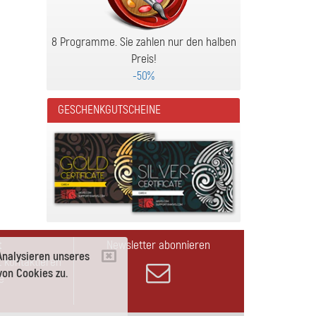
8 Programme. Sie zahlen nur den halben
Preis!
-50%
GESCHENKGUTSCHEINE
t
Newsletter abonnieren
Analysieren unseres
 kontaktieren
on Cookies zu.
e