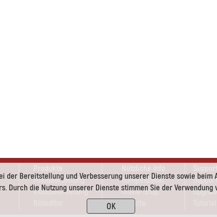
Produkte
Nützliche Info
Suppor
ei der Bereitstellung und Verbesserung unserer Dienste sowie beim 
Fotobearbeitung
Kompatibilität
Support
s. Durch die Nutzung unserer Dienste stimmen Sie der Verwendung v
Videobearbeitung
Online-Shop
Upgrad
Bildeditor
Rabatte
Tutorial
OK