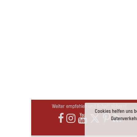
Weiter empfehlen und Rabatt sichern!
Cookies helfen uns b
Datenverkehr