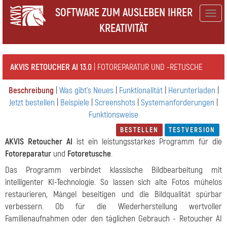
SOFTWARE ZUM AUSLEBEN IHRER
Togg
KREATIVITÄT
navig
AKVIS RETOUCHER AI 13.0
| FOTOREPARATUR UND -RETUSCHE
Beschreibung
|
Was gibt's Neues
|
Funktionalität
|
Herunterladen
|
Jetzt bestellen
|
Beispiele
|
Screenshots
|
Systemanforderungen
|
Funktionsweise
BESTELLEN
TESTVERSION
AKVIS Retoucher AI
ist ein leistungsstarkes Programm für die
Fotoreparatur
und
Fotoretusche
.
Das Programm verbindet klassische Bildbearbeitung mit
intelligenter KI-Technologie. So lassen sich alte Fotos mühelos
restaurieren, Mängel beseitigen und die Bildqualität spürbar
verbessern. Ob für die Wiederherstellung wertvoller
Familienaufnahmen oder den täglichen Gebrauch - Retoucher AI