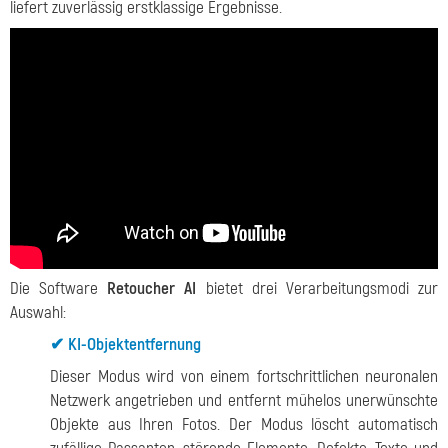
liefert zuverlässig erstklassige Ergebnisse.
Die Software
Retoucher AI
bietet drei Verarbeitungsmodi zur
Auswahl:
✔ KI-Objektentfernung
Dieser Modus wird von einem fortschrittlichen neuronalen
Netzwerk angetrieben und entfernt mühelos unerwünschte
Objekte aus Ihren Fotos. Der Modus löscht automatisch