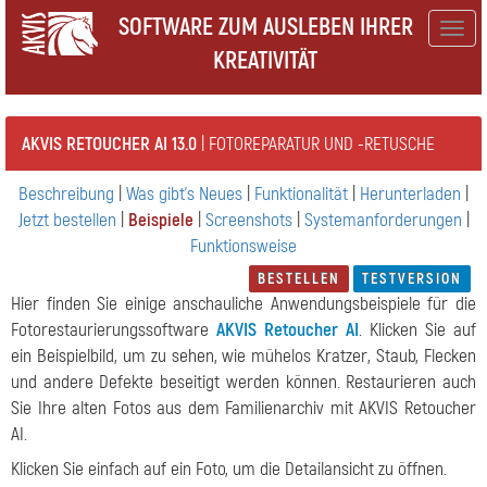
SOFTWARE ZUM AUSLEBEN IHRER
Togg
KREATIVITÄT
navig
AKVIS RETOUCHER AI 13.0
| FOTOREPARATUR UND -RETUSCHE
Beschreibung
|
Was gibt's Neues
|
Funktionalität
|
Herunterladen
|
Jetzt bestellen
|
Beispiele
|
Screenshots
|
Systemanforderungen
|
Funktionsweise
BESTELLEN
TESTVERSION
Hier finden Sie einige anschauliche Anwendungsbeispiele für die
Fotorestaurierungssoftware
AKVIS Retoucher AI
. Klicken Sie auf
ein Beispielbild, um zu sehen, wie mühelos Kratzer, Staub, Flecken
und andere Defekte beseitigt werden können. Restaurieren auch
Sie Ihre alten Fotos aus dem Familienarchiv mit AKVIS Retoucher
AI.
Klicken Sie einfach auf ein Foto, um die Detailansicht zu öffnen.