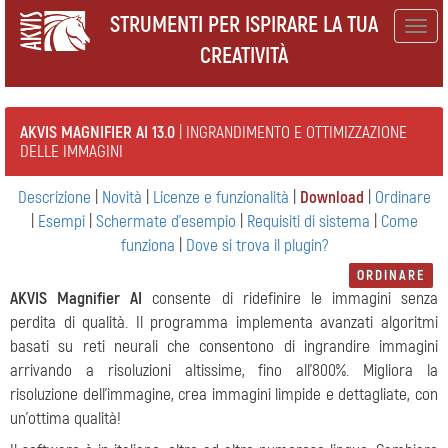
STRUMENTI PER ISPIRARE LA TUA
Togg
CREATIVITÀ
navig
AKVIS MAGNIFIER AI 13.0
| INGRANDIMENTO E OTTIMIZZAZIONE
DELLE IMMAGINI
Descrizione
|
Novità
|
Licenze e funzionalità
|
Download
|
Ordinare
|
Esempi
|
Schermate d'esempio
|
Requisiti di sistema
|
Come
funziona
|
Dove si trova il plugin?
ORDINARE
AKVIS Magnifier AI
consente di ridefinire le immagini senza
perdita di qualità. Il programma implementa avanzati algoritmi
basati su reti neurali che consentono di ingrandire immagini
arrivando a risoluzioni altissime, fino all'800%. Migliora la
risoluzione dell'immagine, crea immagini limpide e dettagliate, con
un'ottima qualità!