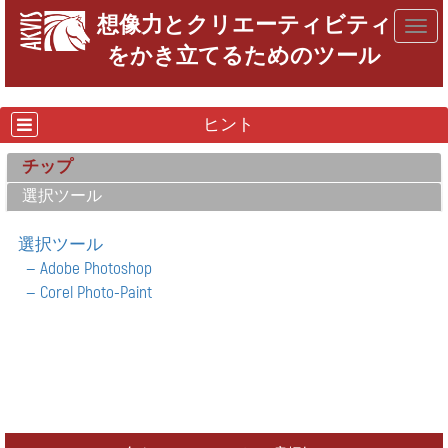
想像力とクリエーティビティ
Togg
をかき立てるためのツール
navig
ヒント
チップ
選択ツール
選択ツール
— Adobe Photoshop
— Corel Photo-Paint