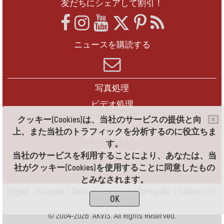
友だちにシェアして割引！
ニュースを購読する
写真処理
ビデオ処理
クッキー(Cookies)は、当社のサービスの提供と向
フレームパック
上、また当社のトラフィックを分析するのに役立ちま
フィードバック
す。
アップグレード
当社のサービスを利用することにより、あなたは、当
社がクッキー(Cookies)を使用することに同意したもの
連絡先
とみなされます。
English
|
Français
|
Deutsch
|
Español
|
Português
|
Italiano
|
日
OK
本語
|
Pусский
© 2004-2026 AKVIS. All Rights Reserved.