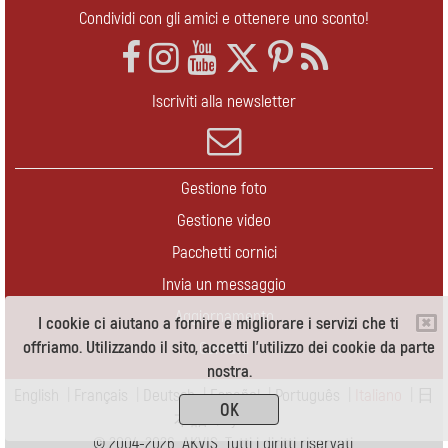
Condividi con gli amici e ottenere uno sconto!
Iscriviti alla newsletter
Gestione foto
Gestione video
Pacchetti cornici
Invia un messaggio
Aggiornamento
I cookie ci aiutano a fornire e migliorare i servizi che ti
offriamo. Utilizzando il sito, accetti l'utilizzo dei cookie da parte
Contatti
nostra.
English
|
Français
|
Deutsch
|
Español
|
Português
|
Italiano
|
日
OK
本語
|
Pусский
© 2004-2026 AKVIS. Tutti i diritti riservati.