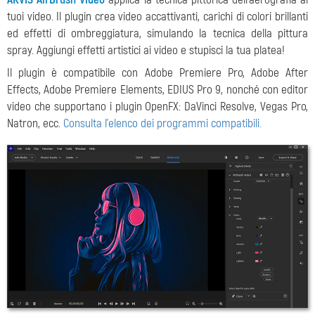
tuoi video. Il plugin crea video accattivanti, carichi di colori brillanti
ed effetti di ombreggiatura, simulando la tecnica della pittura
spray. Aggiungi effetti artistici ai video e stupisci la tua platea!
Il plugin è compatibile con Adobe Premiere Pro, Adobe After
Effects, Adobe Premiere Elements, EDIUS Pro 9, nonché con editor
video che supportano i plugin OpenFX: DaVinci Resolve, Vegas Pro,
Natron, ecc.
Consulta l'elenco dei programmi compatibili.