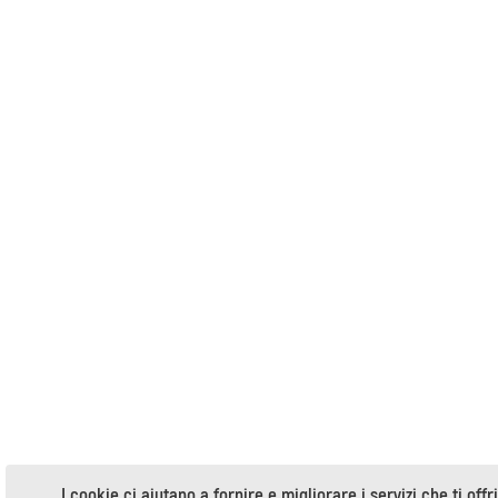
I cookie ci aiutano a fornire e migliorare i servizi che ti off