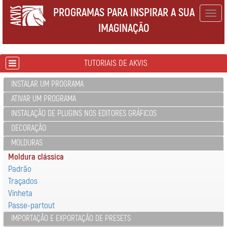
PROGRAMAS PARA INSPIRAR A SUA
Togg
IMAGINAÇÃO
navig
TUTORIAIS DE AKVIS
INSTALAR UM PROGRAMA
ATIVAR UM PROGRAMA
INSTALAÇÃO DE PLUGINS NOS EDITORES GRÁFICOS
DECORAÇÃO
MOLDURAS
Moldura clássica
Padrão
Traçados
Vinheta
Passe-partout
IMPORTAÇÃO E EXPORTAÇÃO DE PRESETS