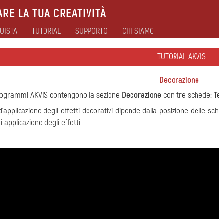
RE LA TUA CREATIVITÀ
UISTA
TUTORIAL
SUPPORTO
CHI SIAMO
TUTORIAL AKVIS
Decorazione
rogrammi AKVIS contengono la sezione
Decorazione
con tre schede:
T
 d'applicazione degli effetti decorativi dipende dalla posizione delle 
di applicazione degli effetti.