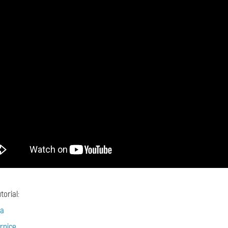
torial:
la
rnice