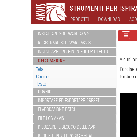
STRUMENTI PER ISPIRA
PRODOTTI
DOWNLOAD
ACQ
INSTALLARE SOFTWARE AKVIS
REGISTRARE SOFTWARE AKVIS
INSTALLARE I PLUGIN IN EDITOR DI FOTO
Alcuni p
DECORAZIONE
Tela
L'ordine
Cornice
l'ordine 
Testo
CORNICI
IMPORTARE ED ESPORTARE PRESET
ELABORAZIONE BATCH
FILE LOG AKVIS
RISOLVERE IL BLOCCO DELLE APP
REQUISITI PER I PROGRAMMI AI