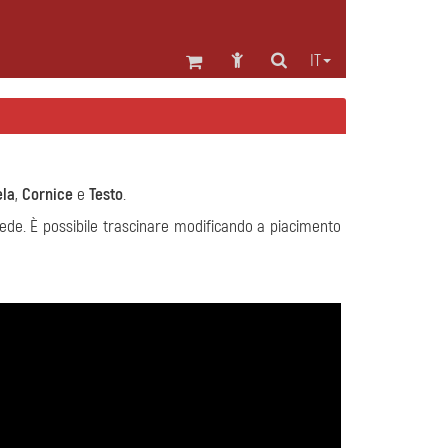
IT
ela
,
Cornice
e
Testo
.
schede. È possibile trascinare modificando a piacimento