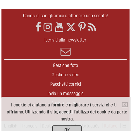
Condividi con gli amici e ottenere uno sconto!
Iscriviti alla newsletter
Gestione foto
Gestione video
Pacchetti cornici
Invia un messaggio
Aggiornamento
I cookie ci aiutano a fornire e migliorare i servizi che ti
offriamo. Utilizzando il sito, accetti l'utilizzo dei cookie da parte
Contatti
nostra.
English
|
Français
|
Deutsch
|
Español
|
Português
|
Italiano
|
日
OK