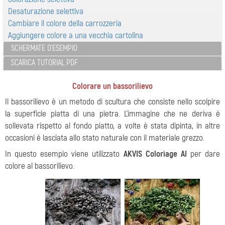
Desaturazione selettiva
Cambiare il colore della carrozzeria
Aggiungere colore a una vecchia cartolina
SCHERMATE D'ESEMPIO
SCARICA TUTORIAL PDF
Colorare un bassorilievo
Il bassorilievo è un metodo di scultura che consiste nello scolpire
la superficie piatta di una pietra. L'immagine che ne deriva è
sollevata rispetto al fondo piatto, a volte è stata dipinta, in altre
occasioni è lasciata allo stato naturale con il materiale grezzo.
In questo esempio viene utilizzato
AKVIS Coloriage AI
per dare
colore al bassorilievo.