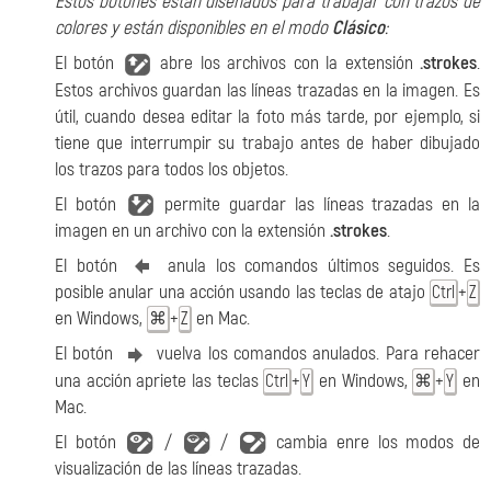
Estos botones están diseñados para trabajar con trazos de
colores y están disponibles en el modo
Clásico
:
El botón
abre los archivos con la extensión
.strokes
.
Estos archivos guardan las líneas trazadas en la imagen. Es
útil, cuando desea editar la foto más tarde, por ejemplo, si
tiene que interrumpir su trabajo antes de haber dibujado
los trazos para todos los objetos.
El botón
permite guardar las líneas trazadas en la
imagen en un archivo con la extensión
.strokes
.
El botón
anula los comandos últimos seguidos. Es
posible anular una acción usando las teclas de atajo
+
Ctrl
Z
en Windows,
+
en Mac.
⌘
Z
El botón
vuelva los comandos anulados. Para rehacer
una acción apriete las teclas
+
en Windows,
+
en
Ctrl
Y
⌘
Y
Mac.
El botón
/
/
cambia enre los modos de
visualización de las líneas trazadas.