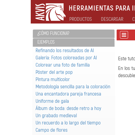
HERRAMIENTAS PARA I
PRODUCTOS
DESCARGAR
C
¿CÓMO FUNCIONA?
EJEMPLOS
Refinando los resultados de AI
Galería: Fotos coloreadas por AI
Este tut
Colorear una foto de familia
En los t
Póster del arte pop
descubie
Pintura multicolor
Metodología sencilla para la coloración
Una encantadora pareja francesa
Uniforme de gala
Álbum de boda: desde retro a hoy
Un grabado medieval
Un recuerdo a lo largo del tiempo
Campo de flores