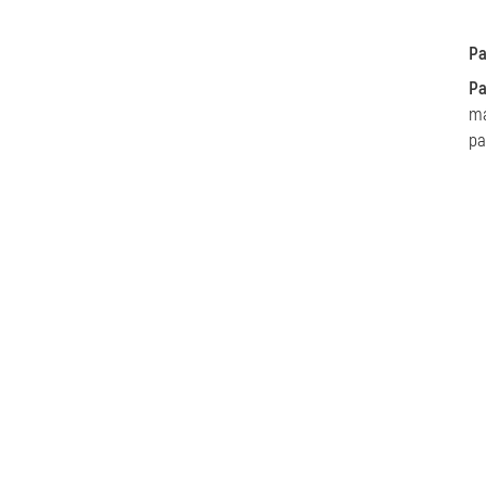
Pa
Pa
má
pa