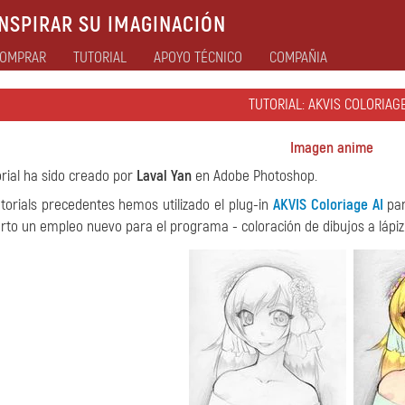
NSPIRAR SU IMAGINACIÓN
OMPRAR
TUTORIAL
APOYO TÉCNICO
COMPAÑIA
TUTORIAL: AKVIS COLORIAGE
Imagen anime
orial ha sido creado por
Laval Yan
en Adobe Photoshop.
utorials precedentes hemos utilizado el plug-in
AKVIS Coloriage AI
par
rto un empleo nuevo para el programa - coloración de dibujos a lápiz