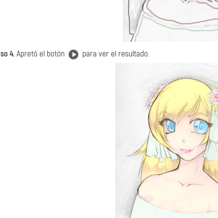
so 4.
Apretó el botón
para ver el resultado.