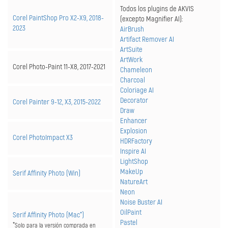
Todos los plugins de AKVIS
Corel PaintShop Pro X2-X9, 2018-
(excepto Magnifier AI):
2023
AirBrush
Artifact Remover AI
ArtSuite
ArtWork
Corel Photo-Paint 11-X8, 2017-2021
Chameleon
Charcoal
Coloriage AI
Decorator
Corel Painter 9-12, X3, 2015-2022
Draw
Enhancer
Explosion
Corel PhotoImpact X3
HDRFactory
Inspire AI
LightShop
MakeUp
Serif Affinity Photo (Win)
NatureArt
Neon
Noise Buster AI
OilPaint
Serif Affinity Photo (Mac*)
Pastel
*
Solo para la versión comprada en