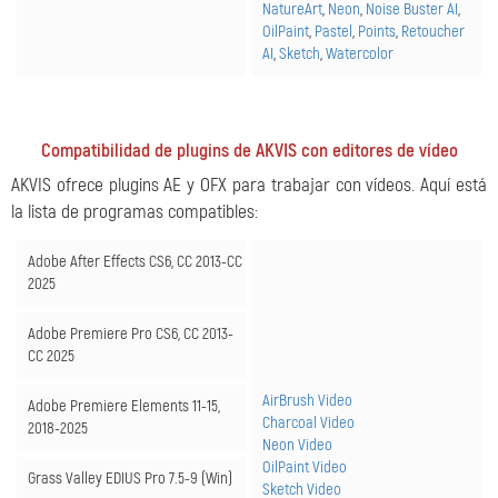
NatureArt
,
Neon
,
Noise Buster AI
,
OilPaint
,
Pastel
,
Points
,
Retoucher
AI
,
Sketch
,
Watercolor
Compatibilidad de plugins de AKVIS con editores de vídeo
AKVIS ofrece plugins AE y OFX para trabajar con vídeos. Aquí está
la lista de programas compatibles:
Adobe After Effects CS6, CC 2013-CC
2025
Adobe Premiere Pro CS6, CC 2013-
CC 2025
AirBrush Video
Adobe Premiere Elements 11-15,
Charcoal Video
2018-2025
Neon Video
OilPaint Video
Grass Valley EDIUS Pro 7.5-9 (Win)
Sketch Video