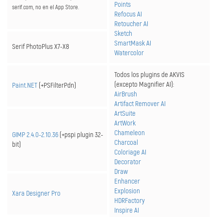
Points
serif.com, no en el App Store.
Refocus AI
Retoucher AI
Sketch
SmartMask AI
Serif PhotoPlus X7-X8
Watercolor
Todos los plugins de AKVIS
(excepto Magnifier AI):
Paint.NET
(+PSFilterPdn)
AirBrush
Artifact Remover AI
ArtSuite
ArtWork
Chameleon
GIMP 2.4.0-2.10.36
(+pspi plugin 32-
Charcoal
bit)
Coloriage AI
Decorator
Draw
Enhancer
Explosion
Xara Designer Pro
HDRFactory
Inspire AI