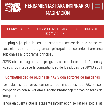
HERRAMIENTAS PARA INSPIRAR SU
Togg
IMAGINACIÓN
navig
COMPATIBILIDAD DE LOS PLUGINS DE AKVIS CON EDITORES DE
FOTOS Y VÍDEOS
Un
plugin
(o plug-in) es un programa accesorio que corre en
paralelo con un programa principal, ofreciendo funciones
adicionales al programa principal.
AKVIS ofrece plugins para programas de edición de imágenes y
vídeos. ¡Compruebe la compatibilidad de los plugins de AKVIS aquí!
Compatibilidad de plugins de AKVIS con editores de imágenes
Los plugins de procesamiento de imágenes de AKVIS son
compatibles con
AliveColors
,
Adobe Photoshop
y otros editores de
imágenes.
Tenga en cuenta que la siguiente información se refiere solo a las