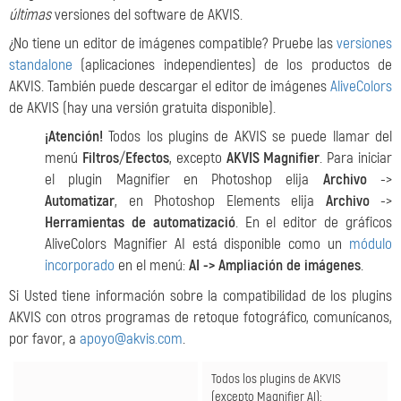
últimas
versiones del software de AKVIS.
¿No tiene un editor de imágenes compatible? Pruebe las
versiones
standalone
(aplicaciones independientes) de los productos de
AKVIS. También puede descargar el editor de imágenes
AliveColors
de AKVIS (hay una versión gratuita disponible).
¡Atención!
Todos los plugins de AKVIS se puede llamar del
menú
Filtros
/
Efectos
, excepto
AKVIS Magnifier
. Para iniciar
el plugin Magnifier en Photoshop elija
Archivo
->
Automatizar
, en Photoshop Elements elija
Archivo
->
Herramientas de automatizació
. En el editor de gráficos
AliveColors Magnifier AI está disponible como un
módulo
incorporado
en el menú:
AI -> Ampliación de imágenes
.
Si Usted tiene información sobre la compatibilidad de los plugins
AKVIS con otros programas de retoque fotográfico, comunícanos,
por favor, a
apoyo@akvis.com
.
Todos los plugins de AKVIS
(excepto Magnifier AI
):