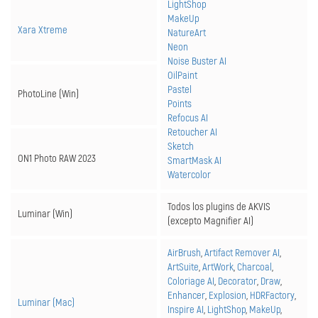
LightShop
MakeUp
Xara Xtreme
NatureArt
Neon
Noise Buster AI
OilPaint
Pastel
PhotoLine (Win)
Points
Refocus AI
Retoucher AI
Sketch
ON1 Photo RAW 2023
SmartMask AI
Watercolor
Todos los plugins de AKVIS
Luminar (Win)
(excepto Magnifier AI)
AirBrush
,
Artifact Remover AI
,
ArtSuite
,
ArtWork
,
Charcoal
,
Coloriage AI
,
Decorator
,
Draw
,
Enhancer
,
Explosion
,
HDRFactory
,
Luminar (Mac)
Inspire AI
,
LightShop
,
MakeUp
,