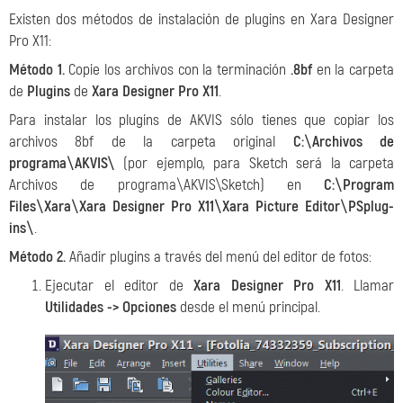
Existen dos métodos de instalación de plugins en Xara Designer
Pro X11:
Método 1.
Copie los archivos con la terminación
.8bf
en la carpeta
de
Plugins
de
Xara Designer Pro X11
.
Para instalar los plugins de AKVIS sólo tienes que copiar los
archivos 8bf de la carpeta original
C:\Archivos de
programa\AKVIS\
(por ejemplo, para Sketch será la carpeta
Archivos de programa\AKVIS\Sketch) en
C:\Program
Files\Хara\Хara Designer Pro X11\Хara Picture Editor\PSplug-
ins\
.
Método 2.
Añadir plugins a través del menú del editor de fotos:
Ejecutar el editor de
Xara Designer Pro X11
. Llamar
Utilidades -> Opciones
desde el menú principal.