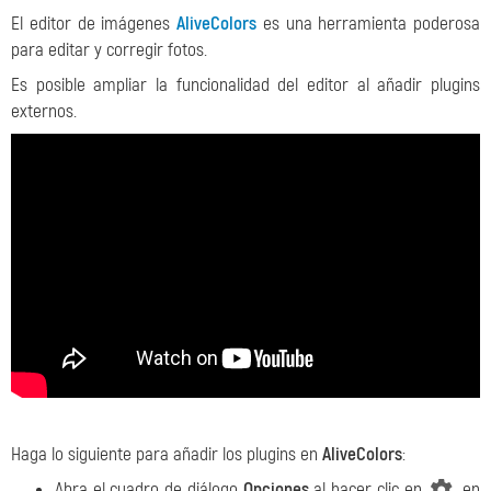
El editor de imágenes
AliveColors
es una herramienta poderosa
para editar y corregir fotos.
Es posible ampliar la funcionalidad del editor al añadir plugins
externos.
Haga lo siguiente para añadir los plugins en
AliveColors
:
Abra el cuadro de diálogo
Opciones
al hacer clic en
en