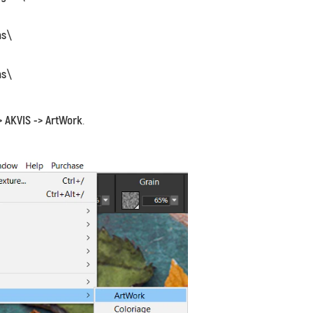
ns\
ns\
> AKVIS -> ArtWork
.