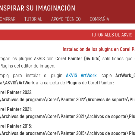
NSPIRAR SU IMAGINACIÓN
OMPRAR
TUTORIAL
APOYO TÉCNICO
COMPAÑIA
TUTORIALES DE AKVIS
Instalación de los plugins en Corel P
regar los plugins AKVIS con
Corel Painter (64 bits)
sólo tienes que 
Plugins del editor de imagen.
mplo, para instalar el plugin
AKVIS ArtWork
, copie
ArtWork_6
a\AKVIS\ArtWork
a la carpeta de
Plugins
de Corel Painter:
rel Painter 2022:
\Archivos de programa\Corel\Painter 2022\Archivos de soporte\Pl
rel Painter 2021:
\Archivos de programa\Corel\Painter 2021\Archivos de soporte\Pl
rel Painter 2015:
\Archivos de programa\Corel\Painter 2015\Archivos de soporte\Pl