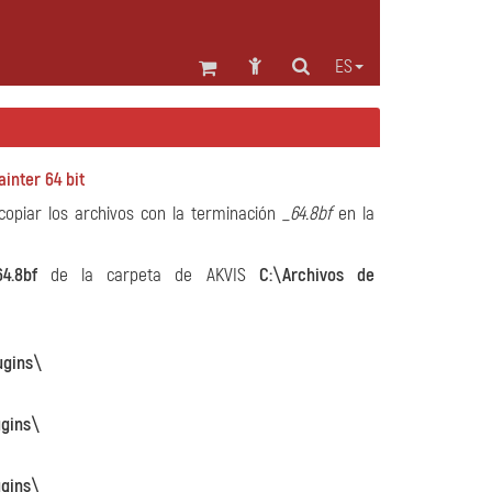
ES
ainter 64 bit
copiar los archivos con la terminación
_64.8bf
en la
4.8bf
de la carpeta de AKVIS
C:\Archivos de
ugins\
ugins\
ugins\