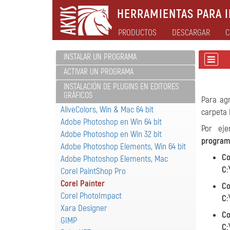
HERRAMIENTAS PARA I
PRODUCTOS
DESCARGAR
C
INSTALAR UN PROGRAMA
ACTIVAR UN PROGRAMA
INSTALACIÓN DE PLUGINS EN EDITORES
GRÁFICOS
Para ag
AliveColors, Win & Mac 64 bit
carpeta 
Adobe Photoshop en Win 64 bit
Por eje
Adobe Photoshop en Win 32 bit
program
Adobe Photoshop Elements, Win 64 bit
Co
Adobe Photoshop Elements, Mac
C:
Corel PaintShop Pro
Corel Painter
Co
Corel PhotoImpact
C:
Xara Designer
Co
GIMP
C: