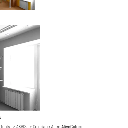
s
.
fects –> AKVIS –> Coloriage AI en
AliveColors
.