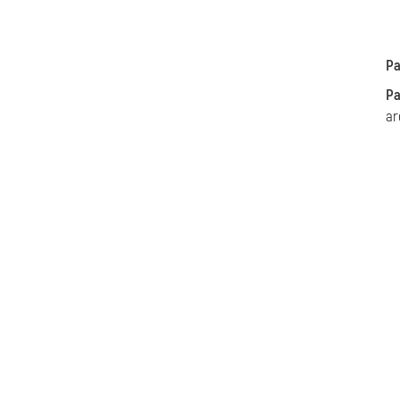
Pa
Pa
ar