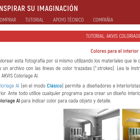
NSPIRAR SU IMAGINACIÓN
OMPRAR
TUTORIAL
APOYO TÉCNICO
COMPAÑIA
TUTORIAL: AKVIS COLORIAGE
Colores para el interior
lorear esta fotografía por sí mismo utilizando los materiales que le
 y un archivo con las líneas de color trazadas (*.strokes). Lea la ins
 AKVIS Coloriage AI.
loriage AI
(en el modo
Clásico
) permite a diseñadores e interiorista
rior. Ante todo utilice cualquier programa para crear un diseño interi
loriage AI
para indicar color para cada objeto y detalle.