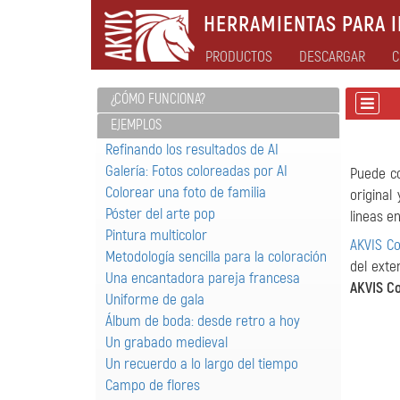
HERRAMIENTAS PARA I
PRODUCTOS
DESCARGAR
C
¿CÓMO FUNCIONA?
EJEMPLOS
Refinando los resultados de AI
Galería: Fotos coloreadas por AI
Puede co
Colorear una foto de familia
original
Póster del arte pop
lineas en
Pintura multicolor
AKVIS Co
Metodología sencilla para la coloración
del exte
Una encantadora pareja francesa
AKVIS Co
Uniforme de gala
Álbum de boda: desde retro a hoy
Un grabado medieval
Un recuerdo a lo largo del tiempo
Campo de flores