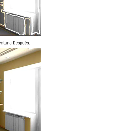
ventana
Después
.