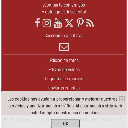
¡Comparta con amigos
y obtenga el descuento!
Suscribirse a noticias
Edición de fotos
Edición de vídeos
Paquetes de marcos
Enviar preguntas
Actualizar
Las cookies nos ayudan a proporcionar y mejorar nuestros
servicios y analizar nuestro tráfico. Al usar nuestro sitio web,
Contáctenos
usted acepta nuestro uso de cookies.
English
|
Français
|
Deutsch
|
Español
|
Português
|
Italiano
|
日
OK
本語
|
Pусский