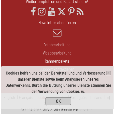
Weiter empfehlen und Rabatt sichern!
Newsletter abonnieren
Fotobearbeitung
Videobearbeitung
Rahmenpakete
Support kontaktieren
Cookies helfen uns bei der Bereitstellung und Verbesserung
Upgrade
unserer Dienste sowie beim Analysieren unseres
Datenverkehrs. Durch die Nutzung unserer Dienste stimmen Sie
Kontakt
der Verwendung von Cookies zu.
English
|
Français
|
Deutsch
|
Español
|
Português
|
Italiano
|
日
OK
本語
|
Pусский
© 2004-2026 AKVIS. Alle Rechte vorbehalten.