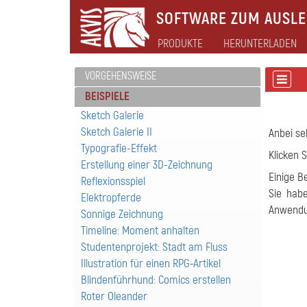
SOFTWARE ZUM AUSLEB
PRODUKTE
HERUNTERLADEN
VORGEHENSWEISE
BEISPIELE
Sketch Galerie
Sketch Galerie II
Anbei se
Typografie-Effekt
Klicken 
Erstellung einer 3D-Zeichnung
Einige B
Reflexionsspiel
Sie hab
Elektropferde
Anwend
Sonnige Zeichnung
Timeline: Moment anhalten
Studentenprojekt: Stadt am Fluss
Illustration für einen RPG-Artikel
Blindenführhund: Comics erstellen
Roter Oleander