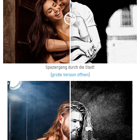
<
>
Spaziergang durch die Stadt
(
große Version öffnen
)