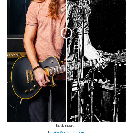
<
>
Rockmusiker
(
große Version öffnen
)