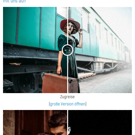
mit uns auf!
<
>
Zugreise
(
große Version öffnen
)