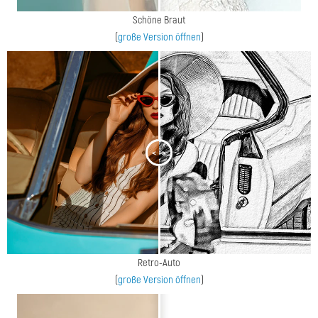
Schöne Braut
(
große Version öffnen
)
<
>
Retro-Auto
(
große Version öffnen
)