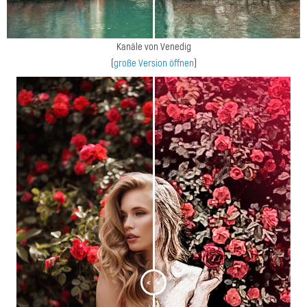
Kanäle von Venedig
(
große Version öffnen
)
<
>