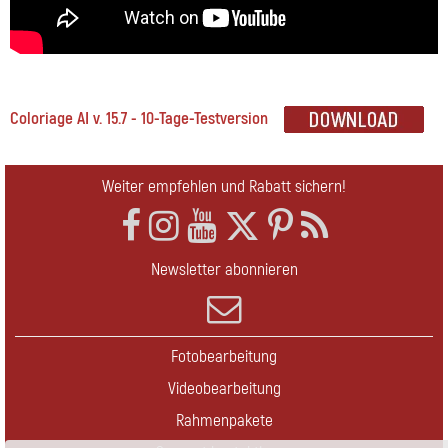
Coloriage AI v. 15.7 - 10-Tage-Testversion
Weiter empfehlen und Rabatt sichern!
Newsletter abonnieren
Fotobearbeitung
Videobearbeitung
Rahmenpakete