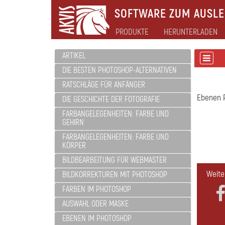
SOFTWARE ZUM AUSLEB
PRODUKTE
HERUNTERLADEN
ARTIKEL
DIE BESTEN PHOTOSHOP-ALTERNATIVEN
RATSCHLÄGE FÜR ANFÄNGER
Ebenen P
DIE GESCHICHTE DER FOTOGRAFIE
FARBANGELEGENHEITEN: FARBE UND
GEHIRN
FARBANGELEGENHEITEN: FARBE UND
KÖRPER
BILDBEARBEITUNG FÜR WEBMASTER
Weite
BILDKORREKTUREN MIT PHOTOSHOP
FARBEN IM PHOTOSHOP
AUSWAHL ODER MASKE
EBENEN IM PHOTOSHOP