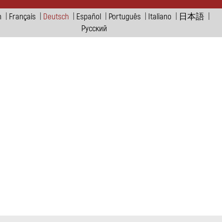
h
|
Français
|
Deutsch
|
Español
|
Português
|
Italiano
|
日本語
|
Pусский