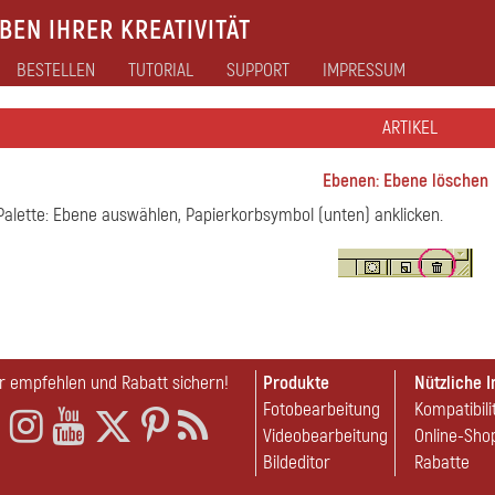
EN IHRER KREATIVITÄT
BESTELLEN
TUTORIAL
SUPPORT
IMPRESSUM
ARTIKEL
Ebenen: Ebene löschen
alette: Ebene auswählen, Papierkorbsymbol (unten) anklicken.
r empfehlen und Rabatt sichern!
Produkte
Nützliche I
Fotobearbeitung
Kompatibili
Videobearbeitung
Online-Sho
Bildeditor
Rabatte