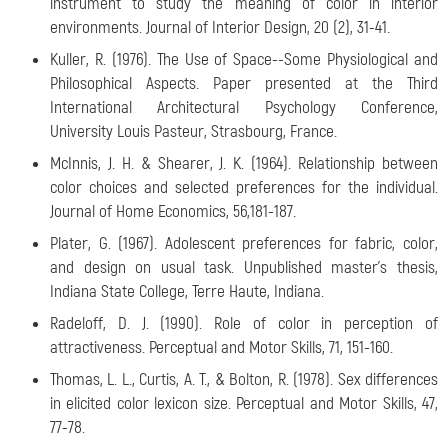
instrument to study the meaning of color in interior
environments. Journal of Interior Design, 20 (2), 31-41.
Kuller, R. (1976). The Use of Space--Some Physiological and
Philosophical Aspects. Paper presented at the Third
International Architectural Psychology Conference,
University Louis Pasteur, Strasbourg, France.
McInnis, J. H. & Shearer, J. K. (1964). Relationship between
color choices and selected preferences for the individual.
Journal of Home Economics, 56,181-187.
Plater, G. (1967). Adolescent preferences for fabric, color,
and design on usual task. Unpublished master's thesis,
Indiana State College, Terre Haute, Indiana.
Radeloff, D. J. (1990). Role of color in perception of
attractiveness. Perceptual and Motor Skills, 71, 151-160.
Thomas, L. L., Curtis, A. T., & Bolton, R. (1978). Sex differences
in elicited color lexicon size. Perceptual and Motor Skills, 47,
77-78.