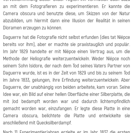
an mit dem Fotografieren zu experimentieren. Er kannte die
Camera obscura und benutzte diese, um Skizzen von der Natur
abzubilden, um hiermit dann eine Illusion der Realität in seinen
Dioramen erzeugen zu können.
Daguerre hat die Fotografie nicht selbst erfunden (dies tat Niépce
bereits vor ihm), aber er machte sie praxistauglich und populär.
Im Jahr 1829 handelte er mit Niépce einen Vertrag aus, um die
Methode der Heliografie weiterzuentwickeln. Weder Niépce noch
seinem Sohn Isidore, der nach dem Tod seines Vaters Partner von
Daguerre wurde, ist es in der Zeit von 1829 und bis zu seinem Tod
im Jahre 1833, gelungen, ihre Erfindung weiterzuentwickeln. Aber
Daguerre, der unabhängig von beiden arbeitete, kam voran. Seine
Idee war, ein Bild auf einer hellen Oberfläche einer Silberplatte, die
mit Jod bedampft worden war und dadurch lichtempfindlich
gemacht worden war, einzufangen. Er legte diese Platte in eine
Camera obscura, belichtete die Platte und entwickelte sie
anschließend mit Quecksilberdampf.
Nach 11 Experimentierjahren erzielte er im Jahr 1837 die ersten