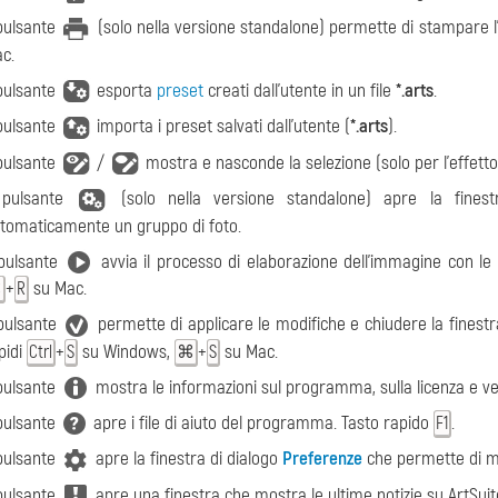
 pulsante
(solo nella versione standalone) permette di stampare l
c.
 pulsante
esporta
preset
creati dall'utente in un file
*.arts
.
 pulsante
importa i preset salvati dall’utente (
*.arts
).
 pulsante
/
mostra e nasconde la selezione (solo per l'effett
 pulsante
(solo nella versione standalone) apre la fines
tomaticamente un gruppo di foto.
 pulsante
avvia il processo di elaborazione dell’immagine con le 
+
su Mac.
⌘
R
 pulsante
permette di applicare le modifiche e chiudere la finestra 
pidi
+
su Windows,
+
su Mac.
Ctrl
S
⌘
S
 pulsante
mostra le informazioni sul programma, sulla licenza e ve
 pulsante
apre i file di aiuto del programma. Tasto rapido
.
F1
 pulsante
apre la finestra di dialogo
Preferenze
che permette di m
 pulsante
apre una finestra che mostra le ultime notizie su ArtSuit