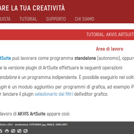
RE LA TUA CREATIVITÀ
UISTA
TUTORIAL
SUPPORTO
CHI SIAMO
TUTORIAL: AKVIS ARTSUIT
Area di lavoro
tSuite
può lavorare come programma
standalone
(autonomo), oppu
e la versione plugin di ArtSuite effettuare le seguenti operazioni:
andalone
è un programma indipendente. È possibile eseguirlo nel soli
ugin
è un modulo aggiuntivo per programmi di grafica, ad esempio Ph
r lanciare il plugin
selezionarlo dai filtri
dell'editor grafico.
 lavoro di
AKVIS ArtSuite
appare così: