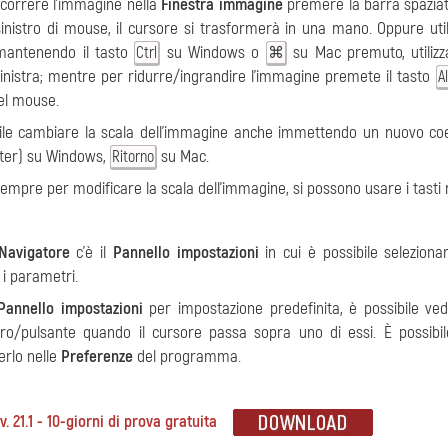
scorrere l'immagine nella
Finestra immagine
premere la barra spaziat
 sinistro di mouse, il cursore si trasformerà in una mano. Oppure ut
 mantenendo il tasto
su Windows o
su Mac premuto, utilizz
Ctrl
⌘
inistra; mentre per ridurre/ingrandire l’immagine premete il tasto
Al
del mouse.
ile cambiare la scala dell'immagine anche immettendo un nuovo coe
ter) su Windows,
su Mac.
Ritorno
 sempre per modificare la scala dell'immagine, si possono usare i tasti 
Navigatore
c’è il
Pannello impostazioni
in cui è possibile selezion
 i parametri.
Pannello impostazioni
per impostazione predefinita, è possibile ve
ro/pulsante quando il cursore passa sopra uno di essi. È possibi
rlo nelle
Preferenze
del programma.
v. 21.1 - 10-giorni di prova gratuita