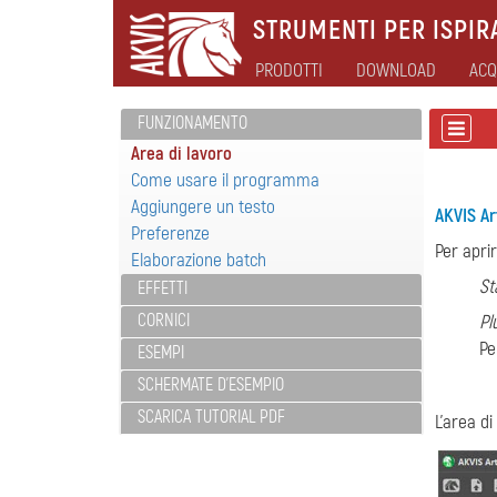
STRUMENTI PER ISPIRA
PRODOTTI
DOWNLOAD
ACQ
FUNZIONAMENTO
Area di lavoro
Come usare il programma
Aggiungere un testo
AKVIS Ar
Preferenze
Per aprir
Elaborazione batch
St
EFFETTI
CORNICI
Pl
Pe
ESEMPI
SCHERMATE D'ESEMPIO
SCARICA TUTORIAL PDF
L'area di