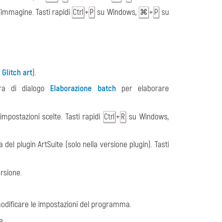
'immagine. Tasti rapidi
+
su Windows,
+
su
Ctrl
P
⌘
P
o
Glitch art
).
tra di dialogo
Elaborazione batch
per elaborare
impostazioni scelte. Tasti rapidi
+
su Windows,
Ctrl
R
del plugin ArtSuite (solo nella versione plugin). Tasti
rsione.
odificare le impostazioni del programma.
e.