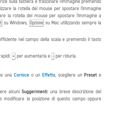
rice sulla tastiera e trascinare l'immagine premendo
ilizzare la rotella del mouse per spostare l'immagine
are la rotella del mouse per spostare l’immagine a
su Windows,
su Mac utilizzando sempre la
t
Opzione
fficiente nel campo della scala e premendo il tasto
rapidi:
per aumentarla e
per ridurla.
+
-
are una
Cornice
o un
Effetto
, scegliere un
Preset
e
dere alcuni
Suggerimenti
: una breve descrizione del
le modificare la posizione di questo campo oppure