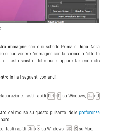
e
stra immagine
con due schede
Prima
e
Dopo
. Nella
po
si può vedere l’immagine con la cornice o l’effetto
on il tasto sinistro del mouse, oppure farcendo clic
ntrollo
ha i seguenti comandi:
laborazione. Tasti rapidi
+
su Windows,
+
Ctrl
O
⌘
O
 destro del mouse su questo pulsante. Nelle
preferenze
onare.
o. Tasti rapidi
+
su Windows,
+
su Mac.
Ctrl
S
⌘
S