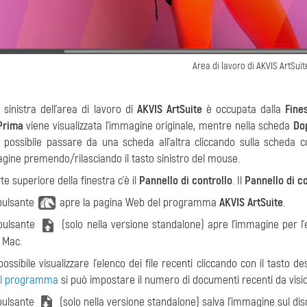
Area di lavoro di AKVIS ArtSuit
 sinistra dell’area di lavoro di
AKVIS ArtSuite
è occupata dalla
Fine
Prima
viene visualizzata l'immagine originale, mentre nella scheda
Do
È possibile passare da una scheda all’altra cliccando sulla scheda c
agine premendo/rilasciando il tasto sinistro del mouse.
te superiore della finestra c’è il
Pannello di controllo
. Il
Pannello di co
 pulsante
apre la pagina Web del programma
AKVIS ArtSuite
.
 pulsante
(solo nella versione standalone) apre l’immagine per l'e
 Mac.
possibile visualizzare l'elenco dei file recenti cliccando con il tasto
l programma
si può impostare il numero di documenti recenti da visi
 pulsante
(solo nella versione standalone) salva l'immagine sul disc