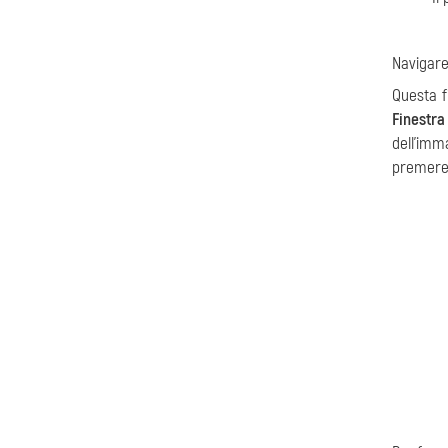
Navigare
Questa f
Finestr
dell’imm
premere 