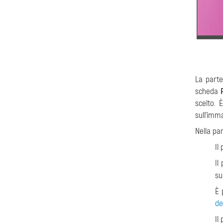
La parte
scheda
scelto. 
sull'imm
Nella par
Il
Il
su
È 
de
Il