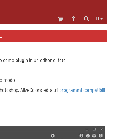
IT
E
re come
plugin
in un editor di foto.
to modo.
otoshop, AliveColors ed altri
programmi compatibili
.