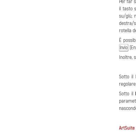
Per far 
il tasto
su/giù;
destra/s
rotella 
È possib
(En
Invio
Inoltre,
Sotto il
regolare
Sotto il
paramet
nasconde
ArtSuite 