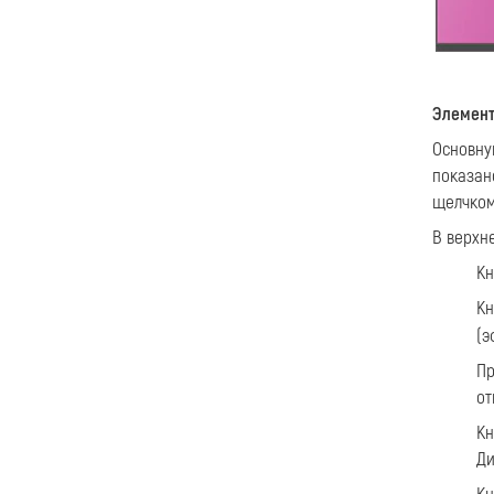
Элемент
Основну
показан
щелчком
В верхн
К
К
(э
Пр
от
К
Ди