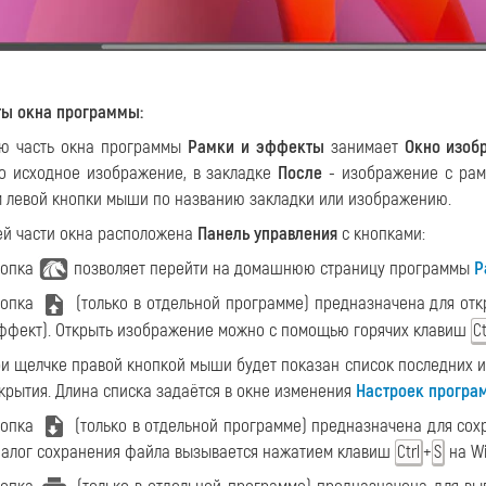
ы окна программы:
ю часть окна программы
Рамки и эффекты
занимает
Окно изоб
о исходное изображение, в закладке
После
- изображение с рам
 левой кнопки мыши по названию закладки или изображению.
ей части окна расположена
Панель управления
с кнопками:
нопка
позволяет перейти на домашнюю страницу программы
Р
нопка
(только в отдельной программе) предназначена для отк
ффект). Открыть изображение можно с помощью горячих клавиш
Ct
и щелчке правой кнопкой мыши будет показан список последних 
крытия. Длина списка задаётся в окне изменения
Настроек програ
нопка
(только в отдельной программе) предназначена для сох
алог сохранения файла вызывается нажатием клавиш
+
на W
Ctrl
S