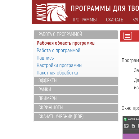
ПРОГРАММЫ ДЛЯ ТВО
ПРОГРАММЫ
СКАЧАТЬ
КУ
РАБОТА С ПРОГРАММОЙ
Рабочая область программы
Работа с программой
Надпись
Програ
Настройки программы
За
Пакетная обработка
Дл
ЭФФЕКТЫ
из
РАМКИ
ПРИМЕРЫ
СКРИНШОТЫ
Окно п
СКАЧАТЬ УЧЕБНИК (PDF)