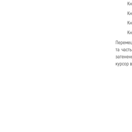
К
К
К
К
Перемещ
та част
затенен
курсор 