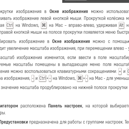
окрутки изображения в
Окне изображения
можно использоват
кивать изображение левой кнопкой мыши. Прокруткой колёсика 
вая
на Windows,
на Mac – вправо-влево, удерживая
н
Ctrl
⌘
Alt
правой кнопкой мыши на полосе прокрутки появляется меню быст
бировать изображение в
Окне изображения
можно с помощью 
дит увеличение масштаба изображения, при перемещении влево -
асштаб изображения изменится, если ввести в поле масштаб
зуемые масштабы помещены в выпадающее меню поля масштаби
ения можно воспользоваться клавиатурными сокращениями:
и
+
C
а изображения,
и
+
на Windows,
+
на Mac - для уменьш
-
Ctrl
-
⌘
-
 значение масштаба продублировано на нижней полосе прокрутки
вигатором
расположена
Панель настроек
, на которой выбирае
ры.
Предустановки
предназначена для работы с группами настроек. Те