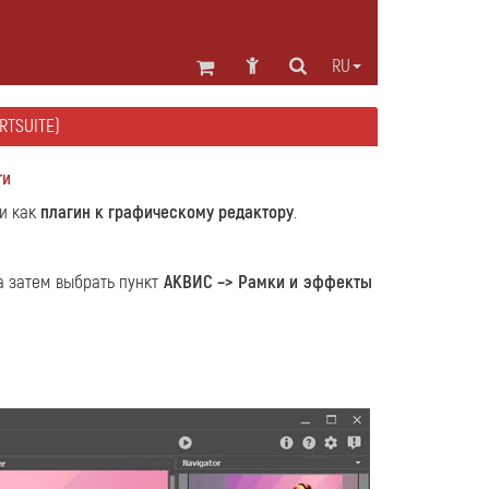
RU
RTSUITE)
ти
и как
плагин к графическому редактору
.
а затем выбрать пункт
АКВИС –> Рамки и эффекты