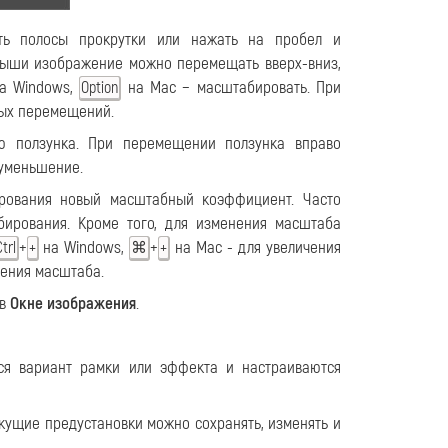
ь полосы прокрутки или нажать на пробел и
мыши изображение можно перемещать вверх-вниз,
а Windows,
на Mac − масштабировать. При
Option
рых перемещений.
ползунка. При перемещении ползунка вправо
 уменьшение.
ирования новый масштабный коэффициент. Часто
рования. Кроме того, для изменения масштаба
+
на Windows,
+
на Mac - для увеличения
trl
+
⌘
+
ения масштаба.
 в
Окне изображения
.
тся вариант рамки или эффекта и настраиваются
кущие предустановки можно сохранять, изменять и