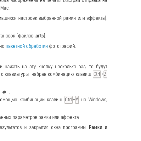
вода изображения на печать. Быстрая отправка на
Mac.
ившихся настроек выбранной рамки или эффекта).
тановок (файлов
.arts
).
кно
пакетной обработки
фотографий.
 нажать на эту кнопку несколько раз, то будут
о с клавиатуры, набрав комбинацию клавиш
+
Ctrl
Z
.
с помощью комбинации клавиш
+
на Windows,
Ctrl
Y
анных параметров рамки или эффекта.
результатов и закрытия окна программы
Рамки и