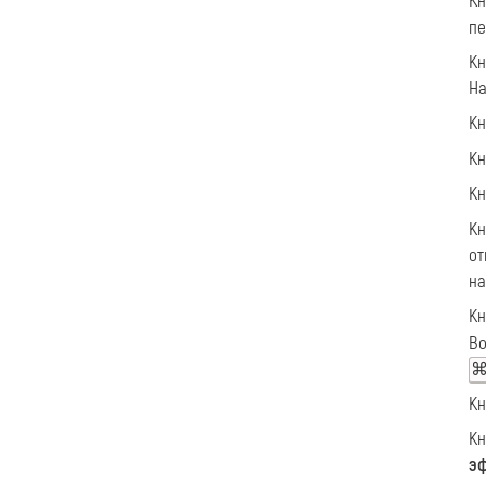
К
пе
К
На
К
К
К
К
от
на
К
Во
К
К
э