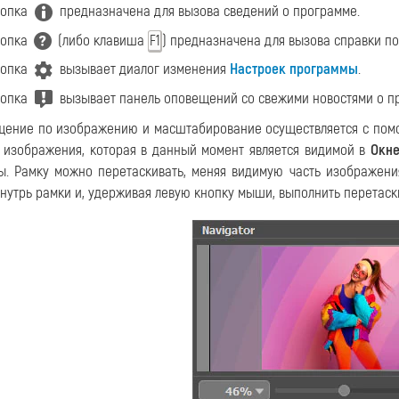
нопка
предназначена для вызова сведений о программе.
нопка
(либо клавиша
) предназначена для вызова справки п
F1
нопка
вызывает диалог изменения
Настроек программы
.
нопка
вызывает панель оповещений со свежими новостями о п
ение по изображению и масштабирование осуществляется с по
ь изображения, которая в данный момент является видимой в
Окне
ы. Рамку можно перетаскивать, меняя видимую часть изображен
внутрь рамки и, удерживая левую кнопку мыши, выполнить перетаск