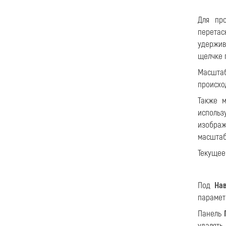
Для пр
перетас
удержи
щелчке 
Масшта
происхо
Также м
исполь
изображ
масштаб
Текущее
Под
На
парамет
Панель
удалять.