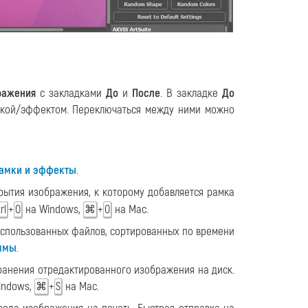
ражения
с закладками
До
и
После
. В закладке
До
кой/эффектом. Переключаться между ними можно
амки и эффекты
.
рытия изображения, к которому добавляется рамка
+
на Windows,
+
на Mac.
rl
O
⌘
O
использованных файлов, сортированных по времени
ммы
.
ранения отредактированного изображения на диск.
indows,
+
на Mac.
⌘
S