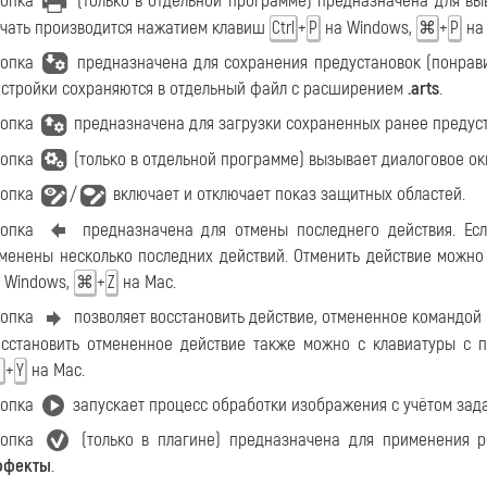
нопка
(только в отдельной программе) предназначена для вы
чать производится нажатием клавиш
+
на Windows,
+
на 
Ctrl
P
⌘
P
нопка
предназначена для сохранения предустановок (понрав
стройки сохраняются в отдельный файл с расширением
.arts
.
нопка
предназначена для загрузки сохраненных ранее предус
нопка
(только в отдельной программе) вызывает диалоговое о
нопка
/
включает и отключает показ защитных областей.
нопка
предназначена для отмены последнего действия. Если
менены несколько последних действий. Отменить действие можн
 Windows,
+
на Mac.
⌘
Z
нопка
позволяет восстановить действие, отмененное командой
сстановить отмененное действие также можно с клавиатуры 
+
на Mac.
⌘
Y
нопка
запускает процесс обработки изображения с учётом зад
нопка
(только в плагине) предназначена для применения 
ффекты
.