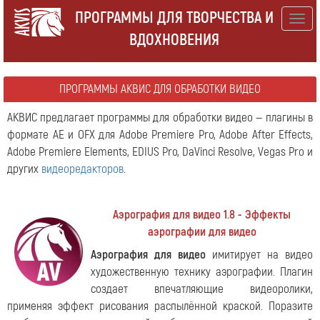
ПРОГРАММЫ ДЛЯ ТВОРЧЕСТВА И
Togg
ВДОХНОВЕНИЯ
navig
ПРОГРАММЫ АКВИС ДЛЯ ОБРАБОТКИ ВИДЕО
АКВИС предлагает программы для обработки видео — плагины в
формате AE и OFX для Adobe Premiere Pro, Adobe After Effects,
Adobe Premiere Elements, EDIUS Pro, DaVinci Resolve, Vegas Pro и
других
видеоредакторов
.
Аэрография для видео 1.8 - Эффекты
аэрографии для видео
Аэрография для видео
имитирует на видео
художественную технику аэрографии. Плагин
создает впечатляющие видеоролики,
применяя эффект рисования распылённой краской. Поразите